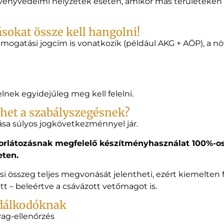
övényvédelmi helyzetek esetén, amikor más területeken
sokat össze kell hangolni!
mogatási jogcím is vonatkozik (például AKG + AÖP), a n
lnek egyidejűleg meg kell felelni.
het a szabályszegésnek?
ása súlyos jogkövetkezménnyel jár.
korlátozásnak megfelelő készítményhasználat 100%-
eten.
si összeg teljes megvonását jelentheti, ezért kiemelten
tt – beleértve a csávázott vetőmagot is.
zdálkodóknak
ag-ellenőrzés