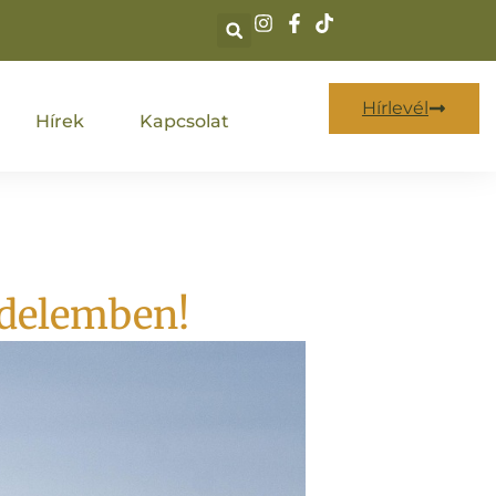
Hírlevél
Hírek
Kapcsolat
édelemben!