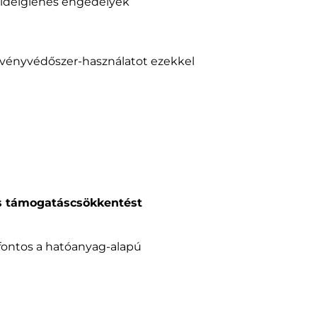
 ideiglenes engedélyek
övényvédőszer-használatot ezekkel
os támogatáscsökkentést
 fontos a hatóanyag-alapú