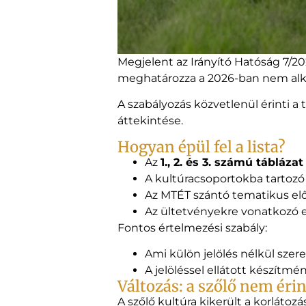
Megjelent az Irányító Hatóság 7/
meghatározza a 2026-ban nem alka
A szabályozás közvetlenül érinti a
áttekintése.
Hogyan épül fel a lista?
Az
1., 2. és 3. számú táblázat
A kultúracsoportokba tartoz
Az MTÉT szántó tematikus előír
Az ültetvényekre vonatkozó e
Fontos értelmezési szabály:
Ami külön jelölés nélkül szer
A jelöléssel ellátott készítm
Változás: a szőlő nem érin
A szőlő kultúra kikerült a korlátoz