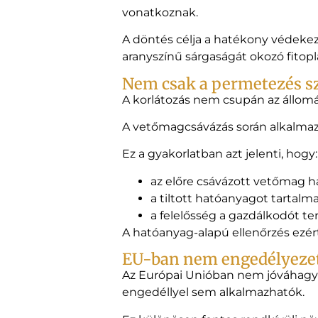
vonatkoznak.
A döntés célja a hatékony védekezé
aranyszínű sárgaságát okozó fitop
Nem csak a permetezés sz
A korlátozás nem csupán az állom
A vetőmagcsávázás során alkalmazo
Ez a gyakorlatban azt jelenti, hogy:
az előre csávázott vetőmag hat
a tiltott hatóanyagot tartal
a felelősség a gazdálkodót ter
A hatóanyag-alapú ellenőrzés ezér
EU-ban nem engedélyeze
Az Európai Unióban nem jóváhagy
engedéllyel sem alkalmazhatók.