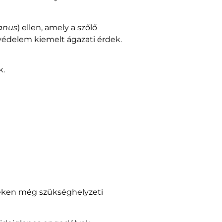
anus
) ellen, amely a szőlő
védelem kiemelt ágazati érdek.
k.
eken még szükséghelyzeti