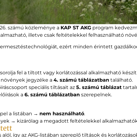
2026. számú közleménye a
KAP ST AKG
program kedvezmé
lmazható, illetve csak feltételekkel felhasználható nö
 termesztéstechnológiát, ezért minden érintett gazdálkod
sorolja fel a tiltott vagy korlátozással alkalmazható kés
ó növények jegyzéke a
4. számú táblázatban
található.
áscsoport speciális tiltásait az
5. számú táblázat
tartal
lőírások a
6. számú táblázatban
szerepelnek.
epel a listában →
nem használható
.
ények → kizárólag a megadott feltételekkel alkalmazhatók
tett
ás alól, így az AKG-listában szereplő tiltások és korlátozá