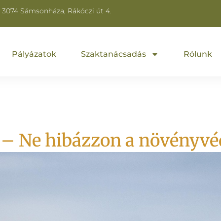
3074 Sámsonháza, Rákóczi út 4.
Pályázatok
Szaktanácsadás
Rólunk
– Ne hibázzon a növényv