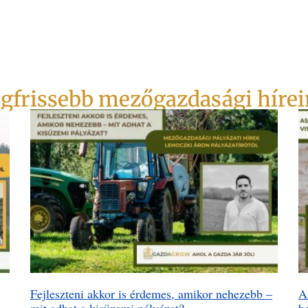
gfrissebb mezőgazdasági híre
Fejleszteni akkor is érdemes, amikor nehezebb –
A