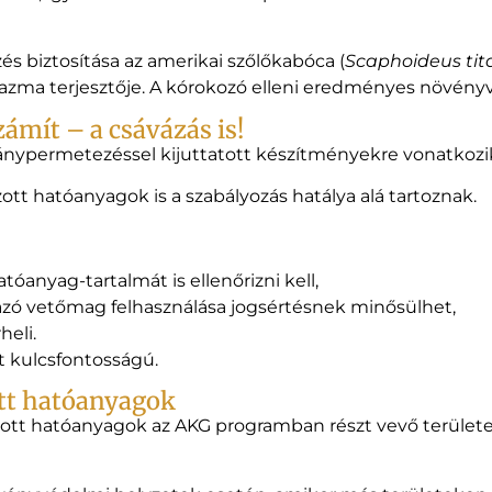
s biztosítása az amerikai szőlőkabóca (
Scaphoideus tit
lazma terjesztője. A kórokozó elleni eredményes növény
ámít – a csávázás is!
ánypermetezéssel kijuttatott készítményekre vonatkozi
tt hatóanyagok is a szabályozás hatálya alá tartoznak.
óanyag-tartalmát is ellenőrizni kell,
mazó vetőmag felhasználása jogsértésnek minősülhet,
heli.
t kulcsfontosságú.
tt hatóanyagok
ott hatóanyagok az AKG programban részt vevő terület