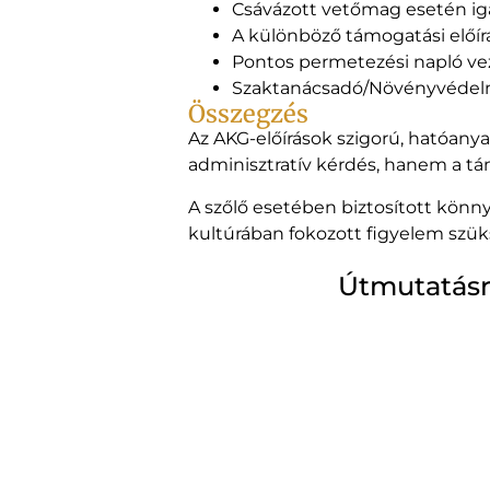
Csávázott vetőmag esetén ig
A különböző támogatási előí
Pontos permetezési napló ve
Szaktanácsadó/Növényvédelm
Összegzés
Az AKG-előírások szigorú, hatóan
adminisztratív kérdés, hanem a tá
A szőlő esetében biztosított könn
kultúrában fokozott figyelem szük
Útmutatásr