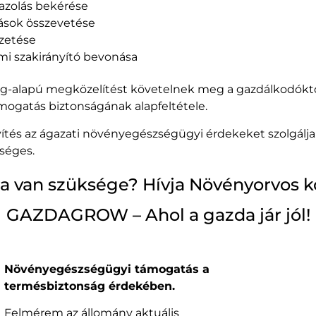
azolás bekérése
rások összevetése
zetése
i szakirányító bevonása
yag-alapú megközelítést követelnek meg a gazdálkodóktó
mogatás biztonságának alapfeltétele.
yítés az ágazati növényegészségügyi érdekeket szolgálj
séges.
a van szüksége? Hívja Növényorvos ko
GAZDAGROW – Ahol a gazda jár jól!
Növényegészségügyi támogatás a
termésbiztonság érdekében.
Felmérem az állomány aktuális