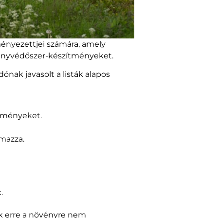
nyezettjei számára, amely
vényvédőszer-készítményeket.
ónak javasolt a listák alapos
zítményeket.
mazza.
.
sok erre a növényre nem