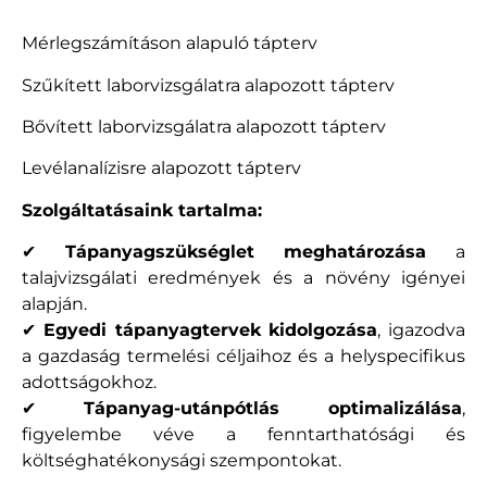
Mérlegszámításon alapuló tápterv
Szűkített laborvizsgálatra alapozott tápterv
Bővített laborvizsgálatra alapozott tápterv
Levélanalízisre alapozott tápterv
Szolgáltatásaink tartalma:
✔
Tápanyagszükséglet meghatározása
a
talajvizsgálati eredmények és a növény igényei
alapján.
✔
Egyedi tápanyagtervek kidolgozása
, igazodva
a gazdaság termelési céljaihoz és a helyspecifikus
adottságokhoz.
✔
Tápanyag-utánpótlás optimalizálása
,
figyelembe véve a fenntarthatósági és
költséghatékonysági szempontokat.