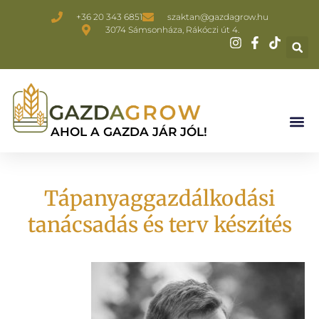
+36 20 343 6851
szaktan@gazdagrow.hu
3074 Sámsonháza, Rákóczi út 4.
AHOL A GAZDA JÁR JÓL!
Tápanyaggazdálkodási
tanácsadás és terv készítés