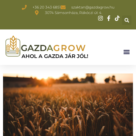
+36 20 343 6851
szaktan@gazdagrow.hu
3074 Sámsonháza, Rákóczi út 4.
AHOL A GAZDA JÁR JÓL!