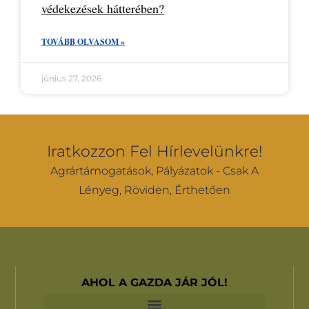
védekezések hátterében?
TOVÁBB OLVASOM »
június 27, 2026
Iratkozzon Fel Hírlevelünkre!
Agrártámogatások, Pályázatok - Csak A
Lényeg, Röviden, Érthetően
AHOL A GAZDA JÁR JÓL!