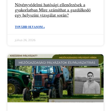
Növényvédelmi hatósági ellenőrzések a
gyakorlatban Mire számíthat a gazdálkodó
egy helyszíni vizsgálat során?
TOVÁBB OLVASOM »
július 26, 2026
MEZŐGAZDASÁGI PÁLYÁZATOK ÉS PÁLYÁZATÍRÁS