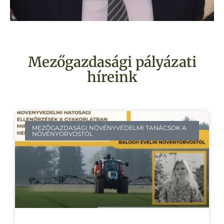
Mezőgazdasági pályázati
híreink
MEZŐGAZDASÁGI NÖVÉNYVÉDELMI TANÁCSOK A
NÖVÉNYORVOSTÓL