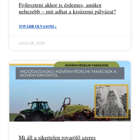
Fejleszteni akkor is érdemes, amikor
nehezebb – mit adhat a kisüzemi pályázat?
TOVÁBB OLVASOM »
július 26, 2026
MEZŐGAZDASÁGI NÖVÉNYVÉDELMI TANÁCSOK A
NÖVÉNYORVOSTÓL
Mi áll a sikertelen rovarölő szeres