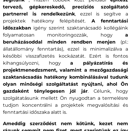
tervező, gépkereskedő, precíziós szolgáltató
partnerrel is rendelkezünk
, ezzel is segítve a
projektek hatékony felépítését.
A fenntartási
időszakban
igény szerint szaktanácsadó kollégáink
folyamatosan monitoringozzák, hogy
a
beruházásoddal minden rendben menjen
(pl.:
állatállomány fenntartás), ezzel is minimalizálva a
későbbi visszafizetés kockázatát. Ezért is fontos
kihangsúlyozni, hogy
a pályázatírás és
projektmenedzsment, valamint a mezőgazdasági
szaktanácsadás hatékony kombinálásával tudunk
olyan minőségi szolgáltatást nyújtani, ahol Ön
gazdaként ténylegesen jól jár
. Célunk, hogy
szolgátatásunk mellett Ön nyugodtan a termelésre
tudjon koncentrálni a projektek megvalósítási és
fenntartási időszaka alatt is.
Ameddig szerződést nem kötünk, kezet nem
rázunk semmit nem fizet, mert szerintünk ez így