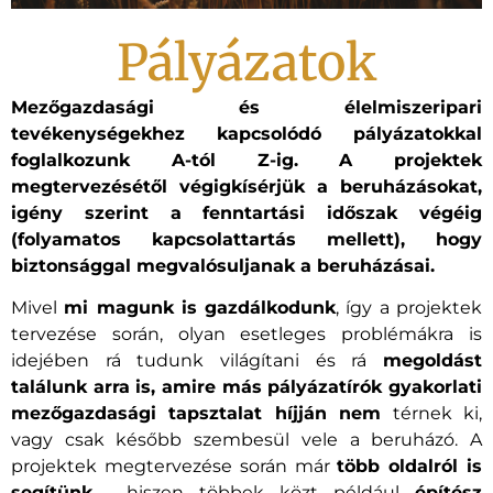
Pályázatok
Mezőgazdasági és élelmiszeripari
tevékenységekhez kapcsolódó pályázatokkal
foglalkozunk A-tól Z-ig. A projektek
megtervezésétől végigkísérjük a beruházásokat,
igény szerint a fenntartási időszak végéig
(folyamatos kapcsolattartás mellett), hogy
biztonsággal megvalósuljanak a beruházásai.
Mivel
mi magunk is gazdálkodunk
, így a projektek
tervezése során, olyan esetleges problémákra is
idejében rá tudunk világítani és rá
megoldást
találunk arra is, amire más pályázatírók gyakorlati
mezőgazdasági tapsztalat híjján nem
térnek ki,
vagy csak később szembesül vele a beruházó. A
projektek megtervezése során már
több oldalról is
segítünk
, hiszen többek közt például
építész