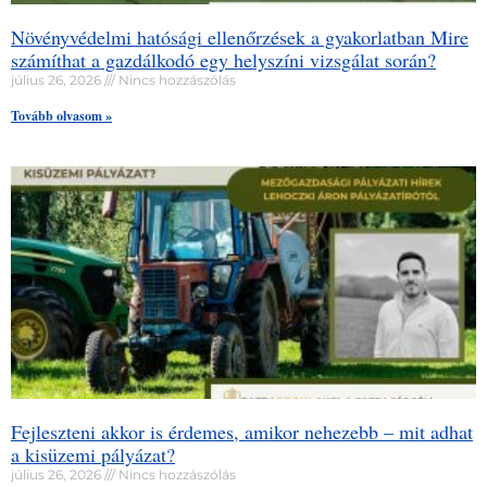
Növényvédelmi hatósági ellenőrzések a gyakorlatban Mire
számíthat a gazdálkodó egy helyszíni vizsgálat során?
július 26, 2026
Nincs hozzászólás
Tovább olvasom »
Fejleszteni akkor is érdemes, amikor nehezebb – mit adhat
a kisüzemi pályázat?
július 26, 2026
Nincs hozzászólás