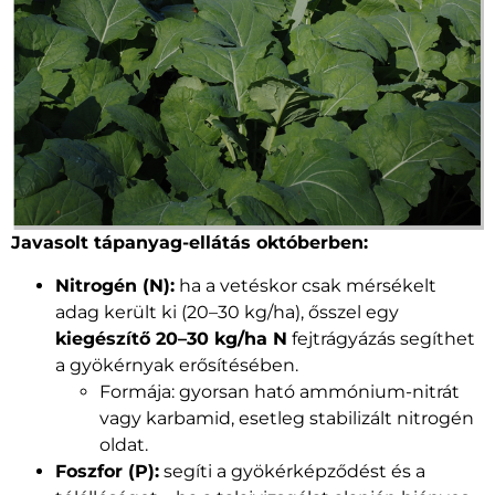
Javasolt tápanyag-ellátás októberben:
Nitrogén (N):
ha a vetéskor csak mérsékelt
adag került ki (20–30 kg/ha), ősszel egy
kiegészítő 20–30 kg/ha N
fejtrágyázás segíthet
a gyökérnyak erősítésében.
Formája: gyorsan ható ammónium-nitrát
vagy karbamid, esetleg stabilizált nitrogén
oldat.
Foszfor (P):
segíti a gyökérképződést és a