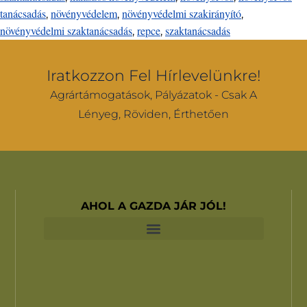
tanácsadás
növényvédelem
növényvédelmi szakirányító
,
,
,
növényvédelmi szaktanácsadás
repce
szaktanácsadás
,
,
Iratkozzon Fel Hírlevelünkre!
Agrártámogatások, Pályázatok - Csak A
Lényeg, Röviden, Érthetően
AHOL A GAZDA JÁR JÓL!