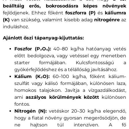
beálltáig erős, bokrosodásra képes növények
fejlődjenek. Ehhez főként
foszforra (P)
és
káliumra
(K)
van szükség, valamint kisebb adag
nitrogénre
az
induláshoz.
Ajánlott őszi tápanyag-kijuttatás:
Foszfor (P₂O₅):
40–80 kg/ha hatóanyag vetés
előtt bedolgozva, vagy vetéssel egy menetben
starter formájában. Kulcsfontosságú a
gyökérfejlődéshez és a télállóság javításához.
Kálium (K₂O):
60–100 kg/ha, főként kálium-
szulfát vagy kálisó formájában, különösen laza,
homokos talajokon. Javítja a vízgazdálkodást,
ami
aszályos körülmények között
különösen
fontos.
Nitrogén (N):
vetéskor 20–30 kg/ha elegendő,
hogy a fiatal növény gyorsan megerősödjön, de
ne hajtson túl intenzíven. A fő