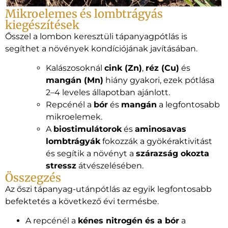
Mikroelemes és lombtrágyás
kiegészítések
Ősszel a lombon keresztüli tápanyagpótlás is
segíthet a növények kondíciójának javításában.
Kalászosoknál
cink (Zn)
,
réz (Cu)
és
mangán (Mn)
hiány gyakori, ezek pótlása
2–4 leveles állapotban ajánlott.
Repcénél a
bór
és
mangán
a legfontosabb
mikroelemek.
A
biostimulátorok
és
aminosavas
lombtrágyák
fokozzák a gyökéraktivitást
és segítik a növényt a
szárazság okozta
stressz
átvészelésében.
Összegzés
Az őszi tápanyag-utánpótlás az egyik legfontosabb
befektetés a következő évi termésbe.
A repcénél a
kénes nitrogén és a bór
a