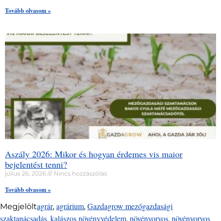
Tovább olvasom »
Aszály 2026: Mikor és hogyan érdemes vis maior
bejelentést tenni?
július 26, 2026
Nincs hozzászólás
Tovább olvasom »
agrár
agrárium
Gazdagrow mezőgazdasági
Megjelölt
,
,
szaktanácsadás
kalászos növényvédelem
növényorvos
növényorvos
,
,
,