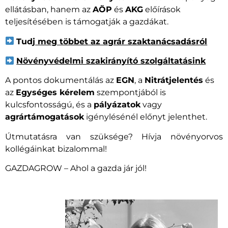
ellátásban, hanem az
AÖP
és
AKG
előírások
teljesítésében is támogatják a gazdákat.
Tudj
meg többet az agrár szaktanácsadásról
Növényvédelmi szakirányító szolgáltatásink
A pontos dokumentálás az
EGN
, a
Nitrátjelentés
és
az
Egységes kérelem
szempontjából is
kulcsfontosságú, és a
pályázatok
vagy
agrártámogatások
igénylésénél előnyt jelenthet.
Útmutatásra van szüksége? Hívja növényorvos
kollégáinkat bizalommal!
GAZDAGROW – Ahol a gazda jár jól!