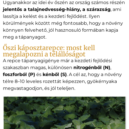
Ugyanakkor az idei év őszén az ország számos részén
jelentős a talajnedvesség-hiány, a szárazság
, ami
lassítja a kelést és a kezdeti fejlődést. Ilyen
körülmények között még fontosabb, hogy a növény
könnyen felvehető, jól hasznosuló formában kapja
meg a tápanyagot.
Őszi káposztarepce: most kell
megalapozni a télállóságot
A repce tápanyagigénye már a kezdeti fejlődési
szakaszban magas, különösen
nitrogénből (N)
,
foszforból (P)
és
kénből (S)
. A cél az, hogy a növény
télre 8–10 leveles rozettát képezzen, gyökérnyaka
megvastagodjon, és jól teleljen.