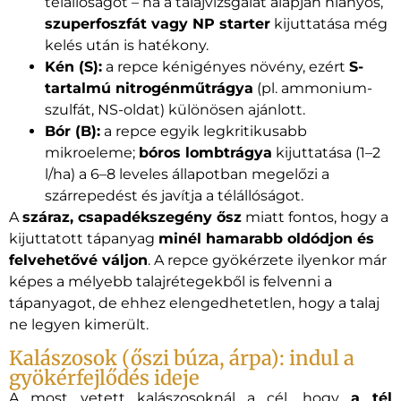
télállóságot – ha a talajvizsgálat alapján hiányos,
szuperfoszfát vagy NP starter
kijuttatása még
kelés után is hatékony.
Kén (S):
a repce kénigényes növény, ezért
S-
tartalmú nitrogénműtrágya
(pl. ammonium-
szulfát, NS-oldat) különösen ajánlott.
Bór (B):
a repce egyik legkritikusabb
mikroeleme;
bóros lombtrágya
kijuttatása (1–2
l/ha) a 6–8 leveles állapotban megelőzi a
szárrepedést és javítja a télállóságot.
A
száraz, csapadékszegény ősz
miatt fontos, hogy a
kijuttatott tápanyag
minél hamarabb oldódjon és
felvehetővé váljon
. A repce gyökérzete ilyenkor már
képes a mélyebb talajrétegekből is felvenni a
tápanyagot, de ehhez elengedhetetlen, hogy a talaj
ne legyen kimerült.
Kalászosok (őszi búza, árpa): indul a
gyökérfejlődés ideje
A most vetett kalászosoknál a cél, hogy
a tél