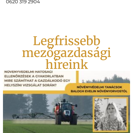
0620 319 2904
Legfrissebb
mezőgazdasági
híreink