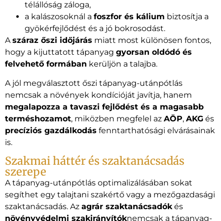
télállóság záloga,
a kalászosoknál a
foszfor és kálium
biztosítja a
gyökérfejlődést és a jó bokrosodást.
A
száraz őszi időjárás
miatt most különösen fontos,
hogy a kijuttatott tápanyag
gyorsan oldódó és
felvehető formában
kerüljön a talajba.
A jól megválasztott őszi tápanyag-utánpótlás
nemcsak a növények kondícióját javítja, hanem
megalapozza a tavaszi fejlődést és a magasabb
terméshozamot
, miközben megfelel az
AÖP
,
AKG
és
precíziós gazdálkodás
fenntarthatósági elvárásainak
is.
Szakmai háttér és szaktanácsadás
szerepe
A tápanyag-utánpótlás optimalizálásában sokat
segíthet egy talajtani szakértő vagy a mezőgazdasági
szaktanácsadás. Az
agrár szaktanácsadók
és
növényvédelmi szakirányítók
nemcsak a tápanyag-