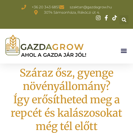
+36 20 343 6851
szaktan@gazdagrow.hu
3074 Sámsonháza, Rákóczi út 4.
AHOL A GAZDA JÁR JÓL!
Száraz ősz, gyenge
növényállomány?
Így erősítheted meg a
repcét és kalászosokat
még tél előtt