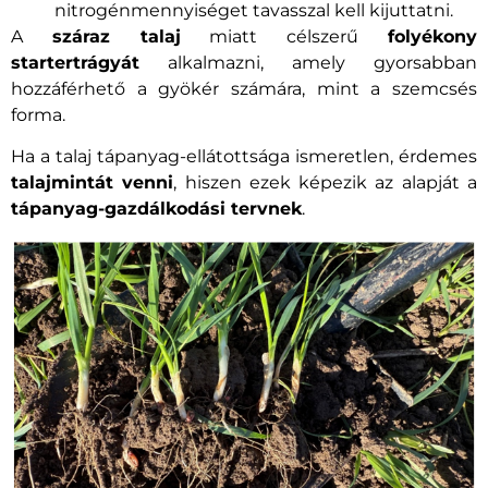
nitrogénmennyiséget tavasszal kell kijuttatni.
A
száraz talaj
miatt célszerű
folyékony
startertrágyát
alkalmazni, amely gyorsabban
hozzáférhető a gyökér számára, mint a szemcsés
forma.
Ha a talaj tápanyag-ellátottsága ismeretlen, érdemes
talajmintát venni
, hiszen ezek képezik az alapját a
tápanyag-gazdálkodási tervnek
.