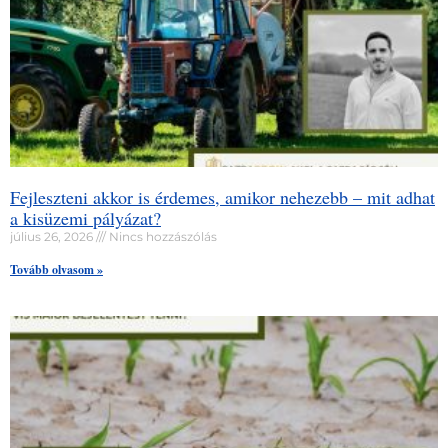
Fejleszteni akkor is érdemes, amikor nehezebb – mit adhat
a kisüzemi pályázat?
július 26, 2026
Nincs hozzászólás
Tovább olvasom »