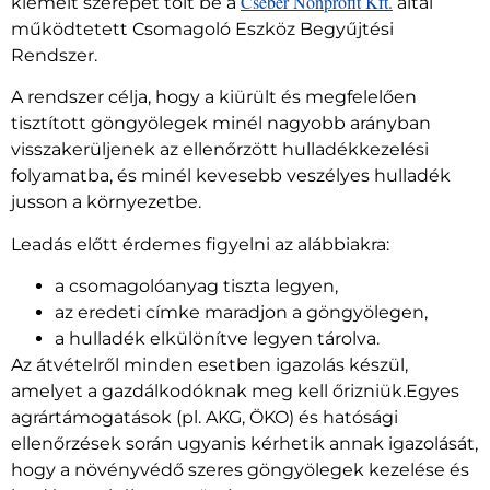
Cseber Nonprofit Kft.
kiemelt szerepet tölt be a
által
működtetett Csomagoló Eszköz Begyűjtési
Rendszer.
A rendszer célja, hogy a kiürült és megfelelően
tisztított göngyölegek minél nagyobb arányban
visszakerüljenek az ellenőrzött hulladékkezelési
folyamatba, és minél kevesebb veszélyes hulladék
jusson a környezetbe.
Leadás előtt érdemes figyelni az alábbiakra:
a csomagolóanyag tiszta legyen,
az eredeti címke maradjon a göngyölegen,
a hulladék elkülönítve legyen tárolva.
Az átvételről minden esetben igazolás készül,
amelyet a gazdálkodóknak meg kell őrizniük.Egyes
agrártámogatások (pl. AKG, ÖKO) és hatósági
ellenőrzések során ugyanis kérhetik annak igazolását,
hogy a növényvédő szeres göngyölegek kezelése és