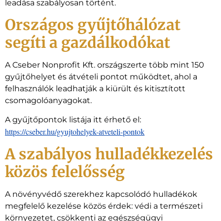
leadása szabályosan történt.
Országos gyűjtőhálózat
segíti a gazdálkodókat
A Cseber Nonprofit Kft. országszerte több mint 150
gyűjtőhelyet és átvételi pontot működtet, ahol a
felhasználók leadhatják a kiürült és kitisztított
csomagolóanyagokat.
A gyűjtőpontok listája itt érhető el:
https://cseber.hu/gyujtohelyek-atveteli-pontok
A szabályos hulladékkezelés
közös felelősség
A növényvédő szerekhez kapcsolódó hulladékok
megfelelő kezelése közös érdek: védi a természeti
környezetet, csökkenti az egészségügyi