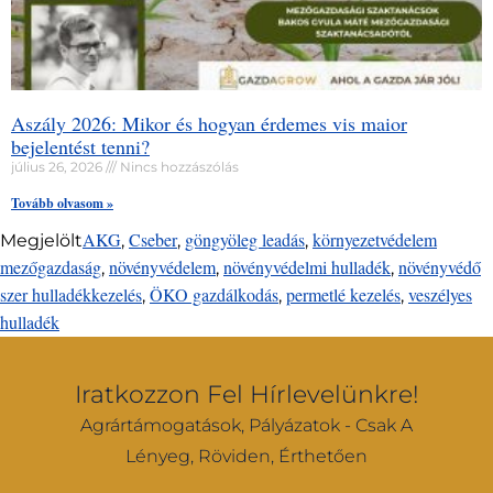
Aszály 2026: Mikor és hogyan érdemes vis maior
bejelentést tenni?
július 26, 2026
Nincs hozzászólás
Tovább olvasom »
AKG
Cseber
göngyöleg leadás
környezetvédelem
Megjelölt
,
,
,
mezőgazdaság
növényvédelem
növényvédelmi hulladék
növényvédő
,
,
,
szer hulladékkezelés
ÖKO gazdálkodás
permetlé kezelés
veszélyes
,
,
,
hulladék
Iratkozzon Fel Hírlevelünkre!
Agrártámogatások, Pályázatok - Csak A
Lényeg, Röviden, Érthetően