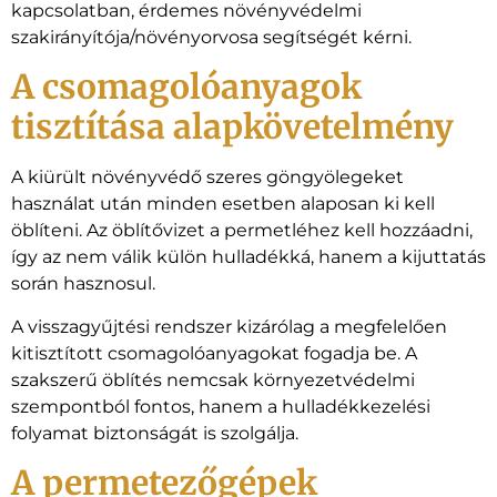
kapcsolatban, érdemes növényvédelmi
szakirányítója/növényorvosa segítségét kérni.
A csomagolóanyagok
tisztítása alapkövetelmény
A kiürült növényvédő szeres göngyölegeket
használat után minden esetben alaposan ki kell
öblíteni. Az öblítővizet a permetléhez kell hozzáadni,
így az nem válik külön hulladékká, hanem a kijuttatás
során hasznosul.
A visszagyűjtési rendszer kizárólag a megfelelően
kitisztított csomagolóanyagokat fogadja be. A
szakszerű öblítés nemcsak környezetvédelmi
szempontból fontos, hanem a hulladékkezelési
folyamat biztonságát is szolgálja.
A permetezőgépek