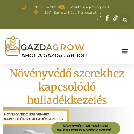
+36 20 343 6851
szaktan@gazdagrow.hu
3074 Sámsonháza, Rákóczi út 4.
AHOL A GAZDA JÁR JÓL!
Növényvédő szerekhez
kapcsolódó
hulladékkezelés