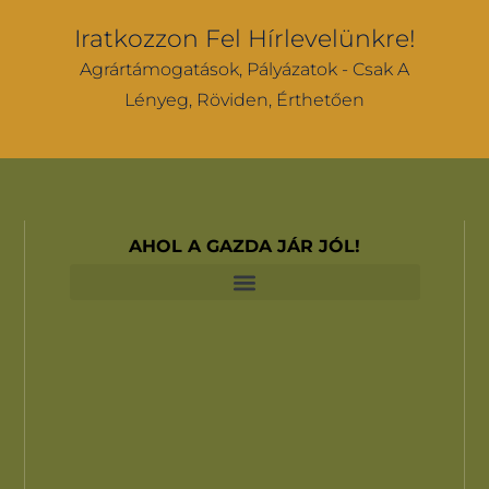
Iratkozzon Fel Hírlevelünkre!
Agrártámogatások, Pályázatok - Csak A
Lényeg, Röviden, Érthetően
AHOL A GAZDA JÁR JÓL!