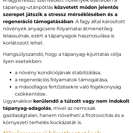
A fagystresszt szenvedett növények esetében a
tápanyag-utánpótlás
közvetett módon jelentős
szerepet játszik a stressz mérséklésében és a
regeneráció támogatásában
. A fagy által károsított
növények anyagcsere-folyamatai átmenetileg
lelassulnak, ezért a tápanyagok hasznosulása is
korlátozott lehet.
Hangsúlyozandó, hogy a tápanyag-kijuttatás célja
ilyen esetekben:
a növény kondíciójának stabilizálása,
a regenerációs folyamatok támogatása,
a másodlagos fertőzésekre való fogékonyság
csökkentése.
Ugyanakkor
kerülendő a túlzott vagy nem indokolt
tápanyag-adagolás
, mivel az nemcsak
gazdaságtalan, hanem növelheti a fitotoxicitás és a
környezeti terhelés kockázatát is.