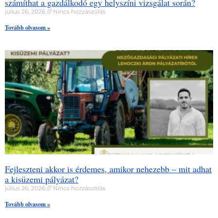
számíthat a gazdálkodó egy helyszíni vizsgálat során?
július 26, 2026
Nincs hozzászólás
Tovább olvasom »
Fejleszteni akkor is érdemes, amikor nehezebb – mit adhat
a kisüzemi pályázat?
július 26, 2026
Nincs hozzászólás
Tovább olvasom »