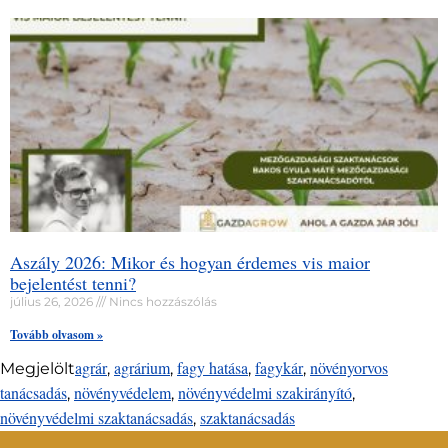
Aszály 2026: Mikor és hogyan érdemes vis maior
bejelentést tenni?
július 26, 2026
Nincs hozzászólás
Tovább olvasom »
agrár
agrárium
fagy hatása
fagykár
növényorvos
Megjelölt
,
,
,
,
tanácsadás
növényvédelem
növényvédelmi szakirányító
,
,
,
növényvédelmi szaktanácsadás
szaktanácsadás
,