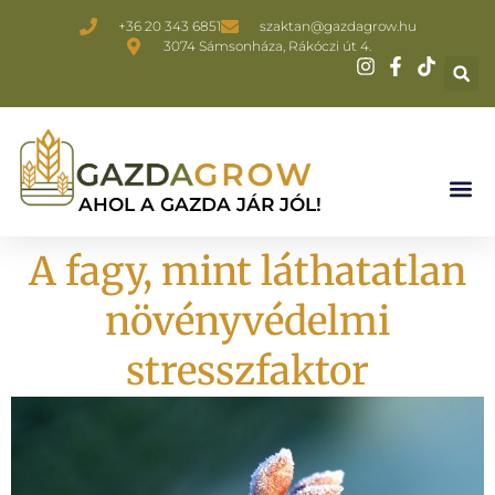
+36 20 343 6851
szaktan@gazdagrow.hu
3074 Sámsonháza, Rákóczi út 4.
AHOL A GAZDA JÁR JÓL!
A fagy, mint láthatatlan
növényvédelmi
stresszfaktor