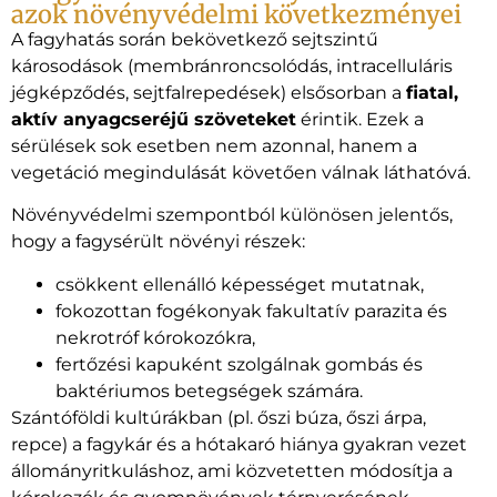
azok növényvédelmi következményei
A fagyhatás során bekövetkező sejtszintű
károsodások (membránroncsolódás, intracelluláris
jégképződés, sejtfalrepedések) elsősorban a
fiatal,
aktív anyagcseréjű szöveteket
érintik. Ezek a
sérülések sok esetben nem azonnal, hanem a
vegetáció megindulását követően válnak láthatóvá.
Növényvédelmi szempontból különösen jelentős,
hogy a fagysérült növényi részek:
csökkent ellenálló képességet mutatnak,
fokozottan fogékonyak fakultatív parazita és
nekrotróf kórokozókra,
fertőzési kapuként szolgálnak gombás és
baktériumos betegségek számára.
Szántóföldi kultúrákban (pl. őszi búza, őszi árpa,
repce) a fagykár és a hótakaró hiánya gyakran vezet
állományritkuláshoz, ami közvetetten módosítja a