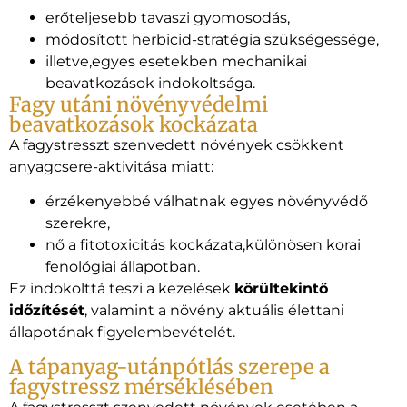
erőteljesebb tavaszi gyomosodás,
módosított herbicid-stratégia szükségessége,
illetve,egyes esetekben mechanikai
beavatkozások indokoltsága.
Fagy utáni növényvédelmi
beavatkozások kockázata
A fagystresszt szenvedett növények csökkent
anyagcsere-aktivitása miatt:
érzékenyebbé válhatnak egyes növényvédő
szerekre,
nő a fitotoxicitás kockázata,különösen korai
fenológiai állapotban.
Ez indokolttá teszi a kezelések
körültekintő
időzítését
, valamint a növény aktuális élettani
állapotának figyelembevételét.
A tápanyag-utánpótlás szerepe a
fagystressz mérséklésében