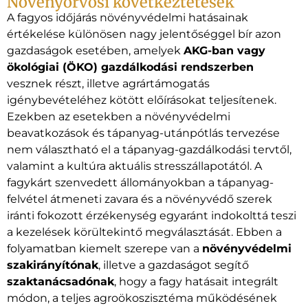
Növényorvosi következtetések
A fagyos időjárás növényvédelmi hatásainak
értékelése különösen nagy jelentőséggel bír azon
gazdaságok esetében, amelyek
AKG-ban vagy
ökológiai (ÖKO) gazdálkodási rendszerben
vesznek részt, illetve agrártámogatás
igénybevételéhez kötött előírásokat teljesítenek.
Ezekben az esetekben a növényvédelmi
beavatkozások és tápanyag-utánpótlás tervezése
nem választható el a tápanyag-gazdálkodási tervtől,
valamint a kultúra aktuális stresszállapotától. A
fagykárt szenvedett állományokban a tápanyag-
felvétel átmeneti zavara és a növényvédő szerek
iránti fokozott érzékenység egyaránt indokolttá teszi
a kezelések körültekintő megválasztását. Ebben a
folyamatban kiemelt szerepe van a
növényvédelmi
szakirányítónak
, illetve a gazdaságot segítő
szaktanácsadónak
, hogy a fagy hatásait integrált
módon, a teljes agroökoszisztéma működésének