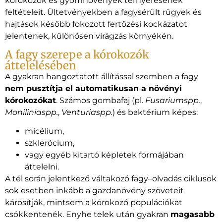
kórokozók és gyomnövények térnyerésének
feltételeit. Ültetvényekben a fagysérült rügyek és
hajtások később fokozott fertőzési kockázatot
jelentenek, különösen virágzás környékén.
A fagy szerepe a kórokozók
áttelelésében
A gyakran hangoztatott állítással szemben a fagy
nem pusztítja el automatikusan a növényi
kórokozókat
. Számos gombafaj (pl.
Fusariumspp.
,
Moniliniaspp.
,
Venturiaspp.
) és baktérium képes:
micélium,
szklerócium,
vagy egyéb kitartó képletek formájában
áttelelni.
A tél során jelentkező váltakozó fagy–olvadás ciklusok
sok esetben inkább a gazdanövény szöveteit
károsítják, mintsem a kórokozó populációkat
csökkentenék. Enyhe telek után gyakran
magasabb