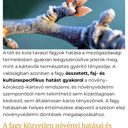
A téli és kora tavaszi fagyok hatása a mezőgazdasági
termelésben gyakran leegyszerűsítve jelenik meg,
mint a kártevők természetes gyérítő tényezője. A
valóságban azonban a fagy
összetett, faj- és
kultúraspecifikus hatást gyakorol
a növény–
kórokozó–kártevő rendszerre, és növényvédelmi
szempontból nem tekinthető sem kizárólagosan
kedvező, sem általánosan káros tényezőnek. A fagy
hatásainak helyes értelmezése alapvető a szezon eleji
növényvédelmi döntések megalapozásához.
A fagy közvetlen növényi hatásai és