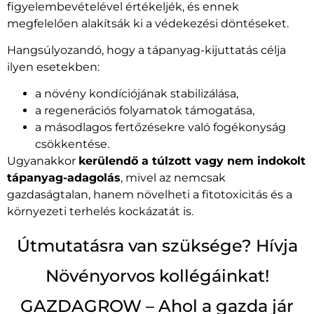
figyelembevételével értékeljék, és ennek
megfelelően alakítsák ki a védekezési döntéseket.
Hangsúlyozandó, hogy a tápanyag-kijuttatás célja
ilyen esetekben:
a növény kondíciójának stabilizálása,
a regenerációs folyamatok támogatása,
a másodlagos fertőzésekre való fogékonyság
csökkentése.
Ugyanakkor
kerülendő a túlzott vagy nem indokolt
tápanyag-adagolás
, mivel az nemcsak
gazdaságtalan, hanem növelheti a fitotoxicitás és a
környezeti terhelés kockázatát is.
Útmutatásra van szüksége? Hívja
Növényorvos kollégáinkat!
GAZDAGROW – Ahol a gazda jár