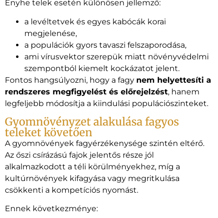
Enyhe telek esetén különösen jellemző:
a levéltetvek és egyes kabócák korai
megjelenése,
a populációk gyors tavaszi felszaporodása,
ami vírusvektor szerepük miatt növényvédelmi
szempontból kiemelt kockázatot jelent.
Fontos hangsúlyozni, hogy a fagy
nem helyettesíti a
rendszeres megfigyelést és előrejelzést
, hanem
legfeljebb módosítja a kiindulási populációszinteket.
Gyomnövényzet alakulása fagyos
teleket követően
A gyomnövények fagyérzékenysége szintén eltérő.
Az őszi csírázású fajok jelentős része jól
alkalmazkodott a téli körülményekhez, míg a
kultúrnövények kifagyása vagy megritkulása
csökkenti a kompetíciós nyomást.
Ennek következménye: