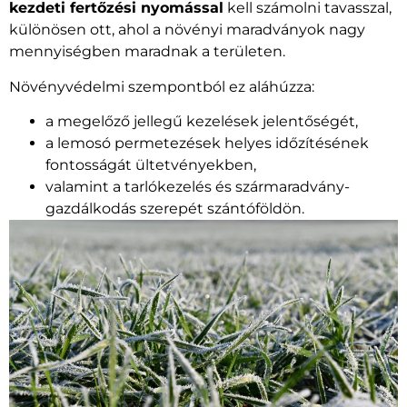
kezdeti fertőzési nyomással
kell számolni tavasszal,
különösen ott, ahol a növényi maradványok nagy
mennyiségben maradnak a területen.
Növényvédelmi szempontból ez aláhúzza:
a megelőző jellegű kezelések jelentőségét,
a lemosó permetezések helyes időzítésének
fontosságát ültetvényekben,
valamint a tarlókezelés és szármaradvány-
gazdálkodás szerepét szántóföldön.