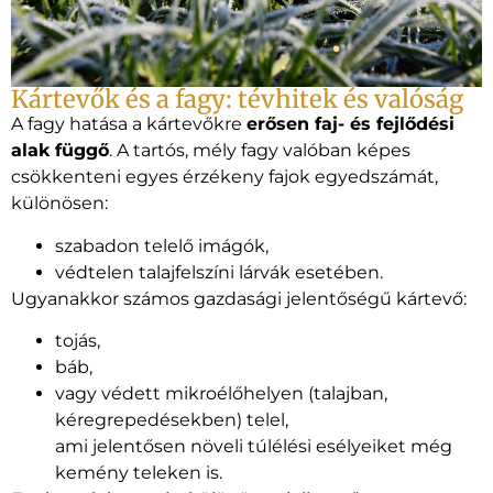
Kártevők és a fagy: tévhitek és valóság
A fagy hatása a kártevőkre
erősen faj- és fejlődési
alak függő
. A tartós, mély fagy valóban képes
csökkenteni egyes érzékeny fajok egyedszámát,
különösen:
szabadon telelő imágók,
védtelen talajfelszíni lárvák esetében.
Ugyanakkor számos gazdasági jelentőségű kártevő:
tojás,
báb,
vagy védett mikroélőhelyen (talajban,
kéregrepedésekben) telel,
ami jelentősen növeli túlélési esélyeiket még
kemény teleken is.