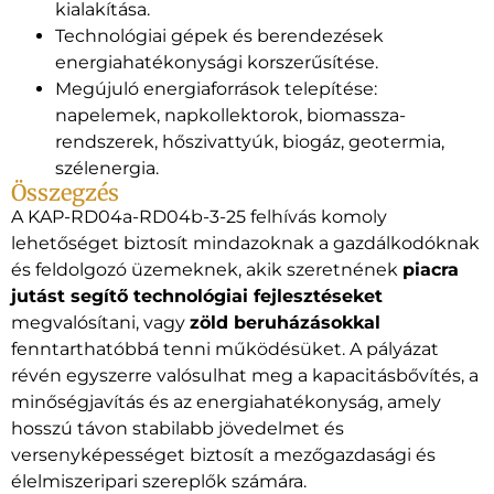
kialakítása.
Technológiai gépek és berendezések
energiahatékonysági korszerűsítése.
Megújuló energiaforrások telepítése:
napelemek, napkollektorok, biomassza-
rendszerek, hőszivattyúk, biogáz, geotermia,
szélenergia.
Összegzés
A KAP-RD04a-RD04b-3-25 felhívás komoly
lehetőséget biztosít mindazoknak a gazdálkodóknak
és feldolgozó üzemeknek, akik szeretnének
piacra
jutást segítő technológiai fejlesztéseket
megvalósítani, vagy
zöld beruházásokkal
fenntarthatóbbá tenni működésüket. A pályázat
révén egyszerre valósulhat meg a kapacitásbővítés, a
minőségjavítás és az energiahatékonyság, amely
hosszú távon stabilabb jövedelmet és
versenyképességet biztosít a mezőgazdasági és
élelmiszeripari szereplők számára.