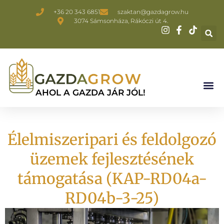
+36 20 343 6851
szaktan@gazdagrow.hu
3074 Sámsonháza, Rákóczi út 4.
AHOL A GAZDA JÁR JÓL!
Élelmiszeripari és feldolgozó
üzemek fejlesztésének
támogatása (KAP-RD04a-
RD04b-3-25)