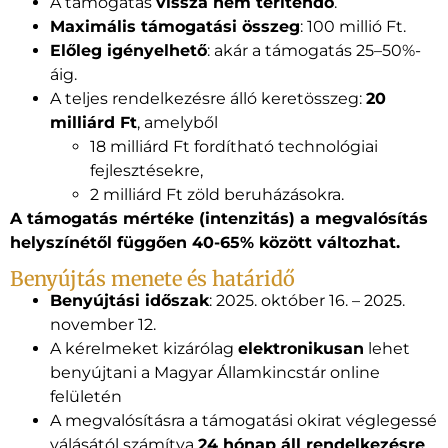
A támogatás
vissza nem térítendő
.
Maximális támogatási összeg
: 100 millió Ft.
Előleg igényelhető
: akár a támogatás 25–50%-
áig.
A teljes rendelkezésre álló keretösszeg:
20
milliárd Ft
, amelyből
18 milliárd Ft fordítható technológiai
fejlesztésekre,
2 milliárd Ft zöld beruházásokra.
A támogatás mértéke (intenzitás) a megvalósítás
helyszínétől függően 40-65% között változhat.
Benyújtás menete és határidő
Benyújtási időszak
: 2025. október 16. – 2025.
november 12.
A kérelmeket kizárólag
elektronikusan
lehet
benyújtani a Magyar Államkincstár online
felületén
A megvalósításra a támogatási okirat véglegessé
válásától számítva
24 hónap áll rendelkezésre
.