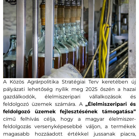
A Közös Agrárpolitika Stratégiai Terv keretében új
pályázati lehetőség nyílik meg 2025 őszén a hazai
gazdálkodók, élelmiszeripari vállalkozások és
feldolgozó üzemek számára. A
„Élelmiszeripari és
feldolgozó üzemek fejlesztésének támogatása”
című felhívás célja, hogy a magyar élelmiszer-
feldolgozás versenyképesebbé váljon, a termékek
magasabb hozzáadott értékkel jussanak piacra,