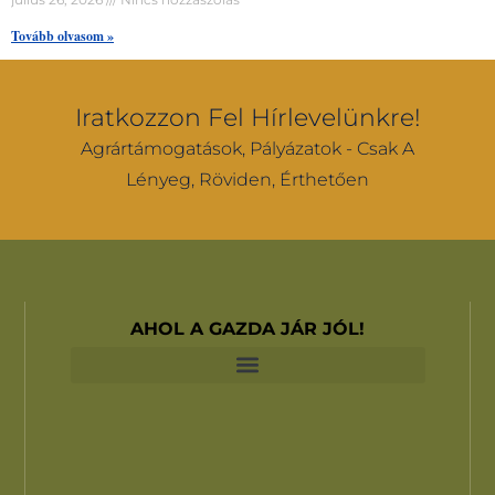
Tovább olvasom »
Iratkozzon Fel Hírlevelünkre!
Agrártámogatások, Pályázatok - Csak A
Lényeg, Röviden, Érthetően
AHOL A GAZDA JÁR JÓL!