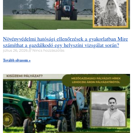
Növényvédelmi hatósági ellenőrzések a gyakorlatban Mire
számíthat a gazdálkodó egy helyszíni vizsgálat során?
július 26, 2026
Nincs hozzászólás
Tovább olvasom »