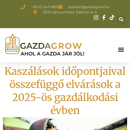
+36 20 343 6851
szaktan@gazdagrow.hu
3074 Sámsonháza, Rákóczi út 4.
AHOL A GAZDA JÁR JÓL!
Kaszálások időpontjaival
összefüggő elvárások a
2025-ös gazdálkodási
évben