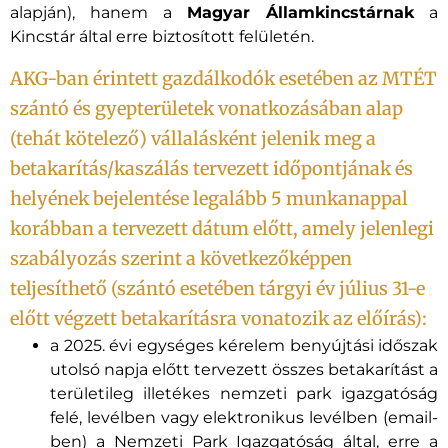
alapján), hanem a
Magyar Államkincstárnak
a
Kincstár által erre biztosított felületén.
AKG-ban érintett gazdálkodók esetében az MTÉT
szántó és gyepterületek vonatkozásában alap
(tehát kötelező) vállalásként jelenik meg a
betakarítás/kaszálás tervezett időpontjának és
helyének bejelentése legalább 5 munkanappal
korábban a tervezett dátum előtt, amely jelenlegi
szabályozás szerint a következőképpen
teljesíthető (szántó esetében tárgyi év július 31-e
előtt végzett betakarításra vonatozik az előírás):
a 2025. évi egységes kérelem benyújtási időszak
utolsó napja előtt tervezett összes betakarítást a
területileg illetékes nemzeti park igazgatóság
felé, levélben vagy elektronikus levélben (email-
ben) a Nemzeti Park Igazgatóság által, erre a