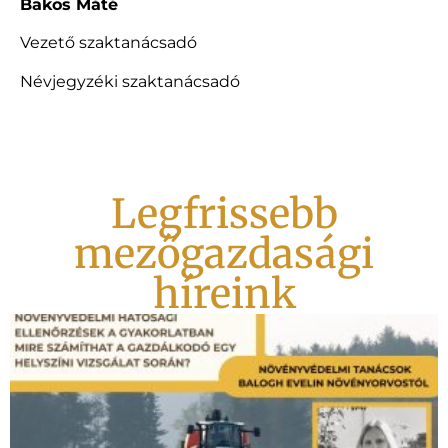
Bakos Máté
Vezető szaktanácsadó
Névjegyzéki szaktanácsadó
Legfrissebb
mezőgazdasági
híreink