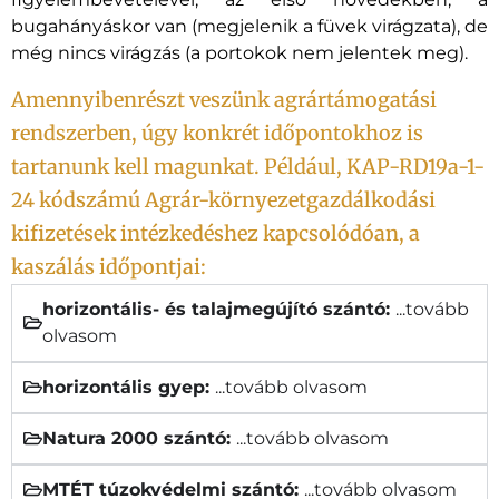
bugahányáskor van (megjelenik a füvek virágzata), de
még nincs virágzás (a portokok nem jelentek meg).
Amennyibenrészt veszünk agrártámogatási
rendszerben, úgy konkrét időpontokhoz is
tartanunk kell magunkat. Például, KAP-RD19a-1-
24 kódszámú Agrár-környezetgazdálkodási
kifizetések intézkedéshez kapcsolódóan, a
kaszálás időpontjai:
horizontális- és talajmegújító szántó:
...tovább
olvasom
horizontális gyep:
...tovább olvasom
Natura 2000 szántó:
...tovább olvasom
MTÉT túzokvédelmi szántó:
...tovább olvasom