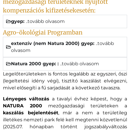
mezőgazdasági területeknek nyújtott
kompenzációs kifizetésekesetén:
gyep:
..tovább olvasom
Agro-ökológiai Programban
extenzív (nem Natura 2000) gyep:
..tovább
olvasom
Natura 2000 gyep: :
..tovább olvasom
Legelőterületeken is fontos legalább az egyszeri, őszi
(legeltetési idény végi), tisztító kaszálást elvégezni,
mivel elősegíti a fű sarjadását a következő tavaszra.
Lényeges változás
a tavalyi évhez képest, hogy a
NATURA 2000
mezőgazdasági területeken a
kaszálás bejelentését
, már a nem a területileg
illetékes nemzeti park felé kell megtenni közvetlenül
(2025.07. hónapban történt jogszabályváltozás