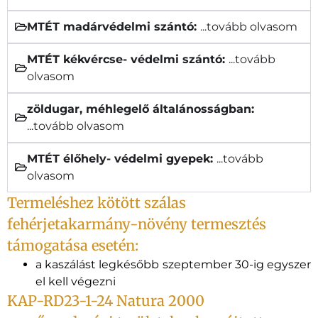
MTÉT madárvédelmi szántó:
...tovább olvasom
MTÉT kékvércse- védelmi szántó:
...tovább
olvasom
zöldugar, méhlegelő általánosságban:
...tovább olvasom
MTÉT élőhely- védelmi gyepek:
...tovább
olvasom
Termeléshez kötött szálas
fehérjetakarmány-növény termesztés
támogatása esetén:
a kaszálást legkésőbb szeptember 30-ig egyszer
el kell végezni
KAP-RD23-1-24 Natura 2000