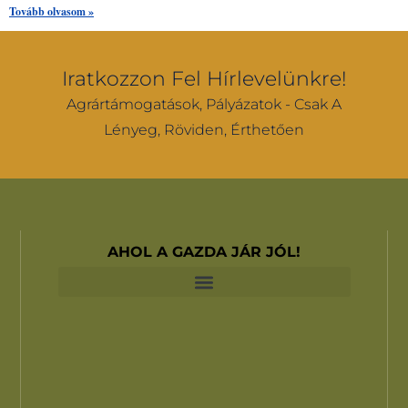
Tovább olvasom »
Iratkozzon Fel Hírlevelünkre!
Agrártámogatások, Pályázatok - Csak A
Lényeg, Röviden, Érthetően
AHOL A GAZDA JÁR JÓL!