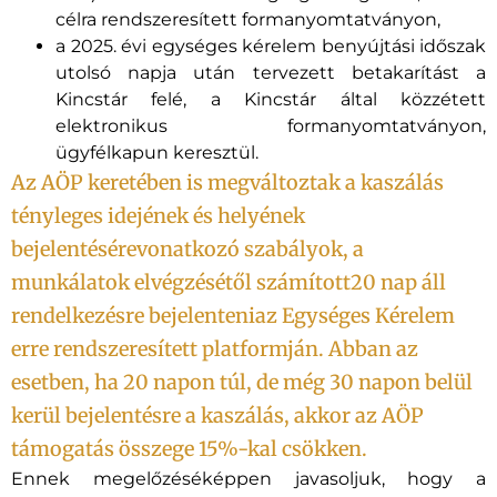
célra rendszeresített formanyomtatványon,
a 2025. évi egységes kérelem benyújtási időszak
utolsó napja után tervezett betakarítást a
Kincstár felé, a Kincstár által közzétett
elektronikus formanyomtatványon,
ügyfélkapun keresztül.
Az AÖP keretében is megváltoztak a kaszálás
tényleges idejének és helyének
bejelentésérevonatkozó szabályok, a
munkálatok elvégzésétől számított20 nap áll
rendelkezésre bejelenteniaz Egységes Kérelem
erre rendszeresített platformján. Abban az
esetben, ha 20 napon túl, de még 30 napon belül
kerül bejelentésre a kaszálás, akkor az AÖP
támogatás összege 15%-kal csökken.
Ennek megelőzéséképpen javasoljuk, hogy a