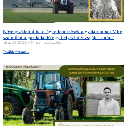
Növényvédelmi hatósági ellenőrzések a gyakorlatban Mire
számíthat a gazdálkodó egy helyszíni vizsgálat során?
július 26, 2026
Nincs hozzászólás
Tovább olvasom »