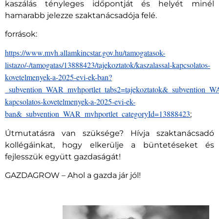
kaszálás tényleges időpontját és helyét minél
hamarabb jelezze szaktanácsadója felé.
források:
https://www.mvh.allamkincstar.gov.hu/tamogatasok-
listazo/-/tamogatas/13888423/tajekoztatok/kaszalassal-kapcsolatos-
kovetelmenyek-a-2025-evi-ek-ban?
_subvention_WAR_mvhportlet_tabs2=tajekoztatok&_subvention_WAR
kapcsolatos-kovetelmenyek-a-2025-evi-ek-
ban&_subvention_WAR_mvhportlet_categoryId=13888423
;
Útmutatásra van szüksége? Hívja szaktanácsadó
kollégáinkat, hogy elkerülje a büntetéseket és
fejlesszük együtt gazdaságát!
GAZDAGROW – Ahol a gazda jár jól!