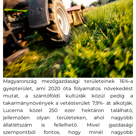
Magyarország mezőgazdasági területeinek 16%-a
gyepterület, ami 2020 óta folyamatos növekedést
mutat, a szántóföldi kultúrák közül pedig a
takarmánynövények a vetésterület 7,9%- át alkotják.
Lucerna közel 250 ezer hektáron található,
jellemzően olyan területeken, ahol nagyobb
állatlétszám is fellelhető. Mivel gazdasági
szempontból fontos, hogy minél nagyobb