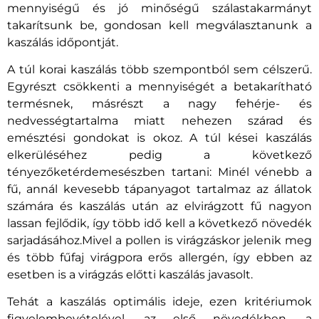
mennyiségű és jó minőségű szálastakarmányt
takarítsunk be, gondosan kell megválasztanunk a
kaszálás időpontját.
A túl korai kaszálás több szempontból sem célszerű.
Egyrészt csökkenti a mennyiségét a betakarítható
termésnek, másrészt a nagy fehérje- és
nedvességtartalma miatt nehezen szárad és
emésztési gondokat is okoz. A túl kései kaszálás
elkerüléséhez pedig a következő
tényezőketérdemesészben tartani: Minél vénebb a
fű, annál kevesebb tápanyagot tartalmaz az állatok
számára és kaszálás után az elvirágzott fű nagyon
lassan fejlődik, így több idő kell a következő növedék
sarjadásához.Mivel a pollen is virágzáskor jelenik meg
és több fűfaj virágpora erős allergén, így ebben az
esetben is a virágzás előtti kaszálás javasolt.
Tehát a kaszálás optimális ideje, ezen kritériumok
figyelembevételével, az első növedékben, a