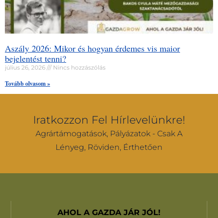
Aszály 2026: Mikor és hogyan érdemes vis maior
bejelentést tenni?
július 26, 2026
Nincs hozzászólás
Tovább olvasom »
Iratkozzon Fel Hírlevelünkre!
Agrártámogatások, Pályázatok - Csak A
Lényeg, Röviden, Érthetően
AHOL A GAZDA JÁR JÓL!