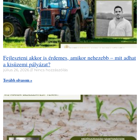
Fejleszteni akkor is érdemes, amikor nehezebb – mit adhat
a kisüzemi pályázat?
július 26, 2026
Nincs hozzászólás
Tovább olvasom »