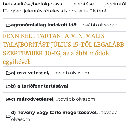
betakarítása/bedolgozása jelentése jogcímtől
függően jelentésköteles a Kincstár felületen!
agronómiailag indokolt idő:
..tovább olvasom
FENN KELL TARTANI A MINIMÁLIS
TALAJBORíTÁST JÚLIUS 15-TŐL LEGALÁBB
SZEPTEMBER 30-IG, az alábbi módok
egyikével:
a) őszi vetéssel,
..tovább olvasom
b) a tarlófenntartásával
c) másodvetéssel,
...tovább olvasom
d) növény vagy tarló megőrzésével,
...tovább
olvasom