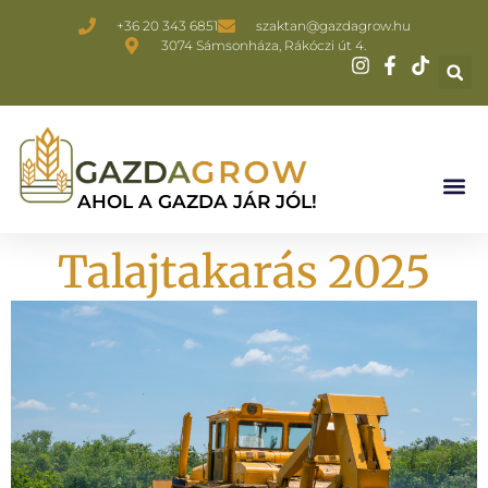
+36 20 343 6851
szaktan@gazdagrow.hu
3074 Sámsonháza, Rákóczi út 4.
AHOL A GAZDA JÁR JÓL!
Talajtakarás 2025