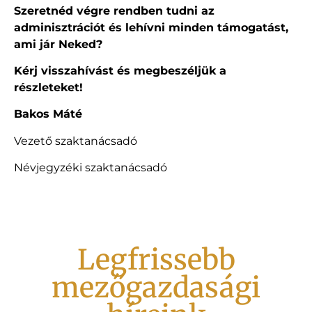
Szeretnéd végre rendben tudni az
adminisztrációt és lehívni minden támogatást,
ami jár Neked?
Kérj visszahívást és megbeszéljük a
részleteket!
Bakos Máté
Vezető szaktanácsadó
Névjegyzéki szaktanácsadó
Legfrissebb
mezőgazdasági