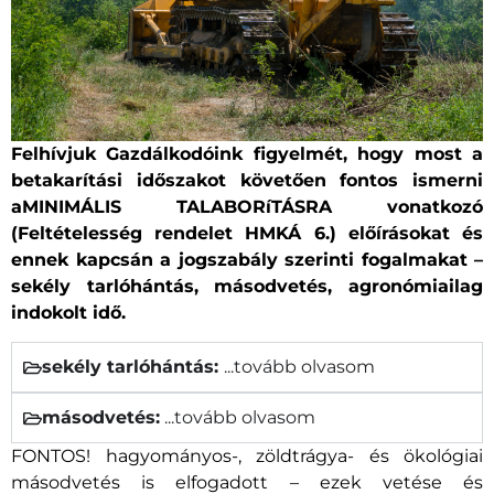
Felhívjuk Gazdálkodóink figyelmét, hogy most a
betakarítási időszakot követően fontos ismerni
aMINIMÁLIS TALABORíTÁSRA vonatkozó
(Feltételesség rendelet HMKÁ 6.) előírásokat és
ennek kapcsán a jogszabály szerinti fogalmakat –
sekély tarlóhántás, másodvetés, agronómiailag
indokolt idő.
sekély tarlóhántás:
...tovább olvasom
másodvetés:
...tovább olvasom
FONTOS! hagyományos-, zöldtrágya- és ökológiai
másodvetés is elfogadott – ezek vetése és