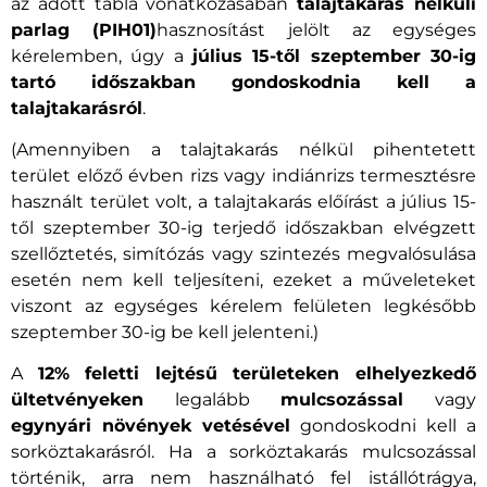
az adott tábla vonatkozásában
talajtakarás nélküli
parlag (PIH01)
hasznosítást jelölt az egységes
kérelemben, úgy a
július 15-től szeptember 30-ig
tartó időszakban gondoskodnia kell a
talajtakarásról
.
(Amennyiben a talajtakarás nélkül pihentetett
terület előző évben rizs vagy indiánrizs termesztésre
használt terület volt, a talajtakarás előírást a július 15-
től szeptember 30-ig terjedő időszakban elvégzett
szellőztetés, simítózás vagy szintezés megvalósulása
esetén nem kell teljesíteni, ezeket a műveleteket
viszont az egységes kérelem felületen legkésőbb
szeptember 30-ig be kell jelenteni.)
A
12% feletti lejtésű területeken elhelyezkedő
ültetvényeken
legalább
mulcsozással
vagy
egynyári növények vetésével
gondoskodni kell a
sorköztakarásról. Ha a sorköztakarás mulcsozással
történik, arra nem használható fel istállótrágya,