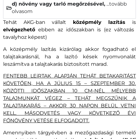
d) növény vagy tarló megőrzésével,
...tovább
olvasom
Tehát AKG-ban vállalt
középmély lazítás
is
elvégezhető
ebben az időszakban is (ez változás
tavalyhoz képest)
A középmély lazítás kizárólag akkor fogadható el
talajtakarásnál, ha a lazító kések nyomvonalát
leszámítva a talajtakarás biztosított marad.
FENTEBB LEíRTAK ALAPJÁN TEHÁT BETAKARíTÁST
KÖVETŐEN, HA A JÚLIUS 15 – SZEPTEMBER 30.
KÖZÖTTI IDŐSZAKBAN 10 CM-NÉL MÉLYEBB
TALAJMUNKÁT VÉGEZ – TEHÁT MEGSZŰNIK A
TALAJTAKARÁS – AKKOR 30 NAPON BELÜL VETNI
KELL. MÁSODVETÉS VAGY KÖVETKEZŐ ÉVI
FŐNÖVÉNY VETÉSE ELFOGADOTT.
Amennyiben tárgyévben a mezőgazdasági termelő