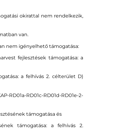
gatási okirattal nem rendelkezik,
amatban van.
ában nem igényelhető támogatása:
rvest fejlesztések támogatása: a
tása: a felhívás 2. célterület D)
s KAP-RD01a-RD01c-RD01d-RD01e-2-
lesztésének támogatása és
sének támogatása: a felhívás 2.