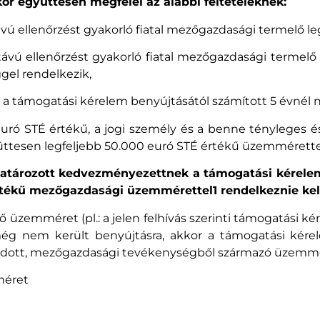
r együttesen megfelel az alábbi feltételeknek:
vú ellenőrzést gyakorló fiatal mezőgazdasági termelő leg
ávú ellenőrzést gyakorló fiatal mezőgazdasági termelő 
gel rendelkezik,
a támogatási kérelem benyújtásától számított 5 évnél 
euró STÉ értékű, a jogi személy és a benne tényleges é
üttesen legfeljebb 50.000 euró STÉ értékű üzemmérettel
meghatározott kedvezményezettnek a támogatási kérel
rtékű mezőgazdasági üzemmérettel1 rendelkeznie kel
 üzemméret (pl.: a jelen felhívás szerinti támogatási k
ég nem került benyújtásra, akkor a támogatási kér
gadott, mezőgazdasági tevékenységből származó üzemm
méret