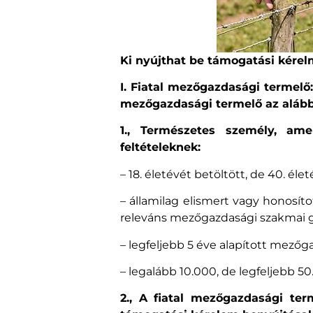
Ki nyújthat be támogatási kérel
I. Fiatal mezőgazdasági termelő
mezőgazdasági termelő az alább
1., Természetes személy, am
feltételeknek:
– 18. életévét betöltött, de 40. él
– államilag elismert vagy honosít
releváns mezőgazdasági szakmai gy
– legfeljebb 5 éve alapított mező
– legalább 10.000, de legfeljebb 
2., A fiatal mezőgazdasági ter