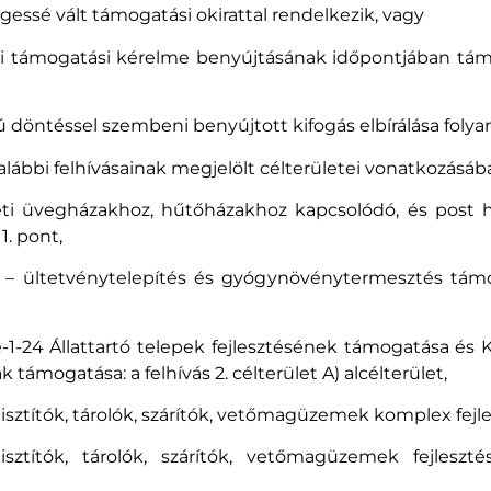
essé vált támogatási okirattal rendelkezik, vagy
nti támogatási kérelme benyújtásának időpontjában támo
ú döntéssel szembeni benyújtott kifogás elbírálása foly
 alábbi felhívásainak megjelölt célterületei vonatkozás
ti üvegházakhoz, hűtőházakhoz kapcsolódó, és post ha
 1. pont,
– ültetvénytelepítés és gyógynövénytermesztés támoga
-24 Állattartó telepek fejlesztésének támogatása é
 támogatása: a felhívás 2. célterület A) alcélterület,
sztítók, tárolók, szárítók, vetőmagüzemek komplex fej
sztítók, tárolók, szárítók, vetőmagüzemek fejleszté