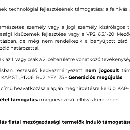
 technológiai fejlesztésének támogatása: a felhívás 2. 
rmészetes személy vagy a jogi személy kizárólagos 
zdasági kisüzemek fejlesztése vagy a VP2 6.3.1-20 Me
tásban, de még nem rendelkezik a benyújtott záró k
zóló határozattal,
 az 1. vagy csak a 2. célterületre vonatkozó tevékenység
tásban részesülő kedvezményezett
nem jogosult
támo
a KAP ST „RD06_B02_YFY_75 –
Generációs megújulás
” című beavatkozása alapján meghirdetésre kerülő, KAP
étel támogatás
a megnevezésű felhívás keretében.
julás fiatal mezőgazdasági termelők induló támogatás