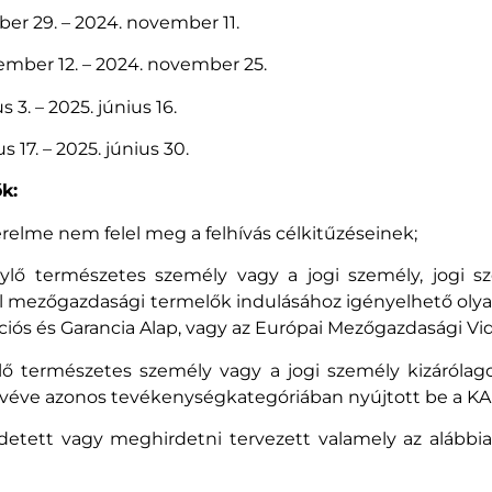
óber 29. – 2024. november 11.
vember 12. – 2024. november 25.
s 3. – 2025. június 16.
s 17. – 2025. június 30.
k:
elme nem felel meg a felhívás célkitűzéseinek;
lő természetes személy vagy a jogi személy, jogi sz
tal mezőgazdasági termelők indulásához igényelhető ol
ós és Garancia Alap, vagy az Európai Mezőgazdasági Vidé
ő természetes személy vagy a jogi személy kizárólago
be véve azonos tevékenységkategóriában nyújtott be a K
detett vagy meghirdetni tervezett valamely az alábbia