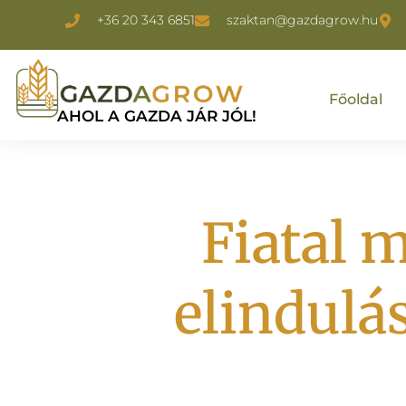
+36 20 343 6851
szaktan@gazdagrow.hu
Főoldal
AHOL A GAZDA JÁR JÓL!
Fiatal 
elindulá