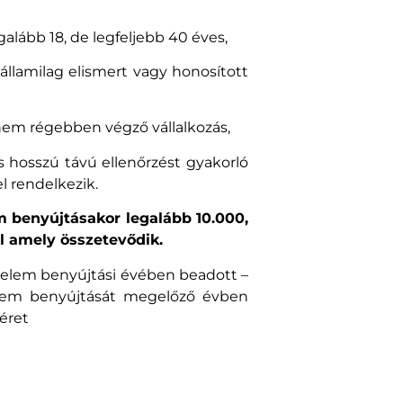
alább 18, de legfeljebb 40 éves,
államilag elismert vagy honosított
nem régebben végző vállalkozás,
s hosszú távú ellenőrzést gyakorló
 rendelkezik.
em benyújtásakor legalább 10.000,
l amely összetevődik.
érelem benyújtási évében beadott –
elem benyújtását megelőző évben
éret