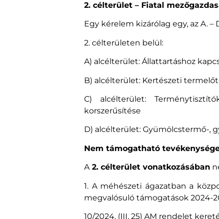
2. célterület – Fiatal mezőgazd
Egy kérelem kizárólag egy, az A. – 
2. célterületen belül:
A) alcélterület: Állattartáshoz kap
B) alcélterület: Kertészeti termel
C) alcélterület: Terménytisztí
korszerűsítése
D) alcélterület: Gyümölcstermő-, g
Nem támogatható tevékenysége
A
2. célterület vonatkozásában
ne
1. A méhészeti ágazatban a közpo
megvalósuló támogatások 2024-202
10/2024. (III. 25) AM rendelet ke