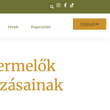
Hírlevél
Hírek
Kapcsolat
termelők
ázásainak