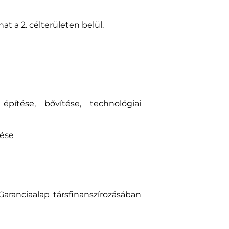
t a 2. célterületen belül.
építése, bővítése, technológiai
tése
aranciaalap társfinanszírozásában