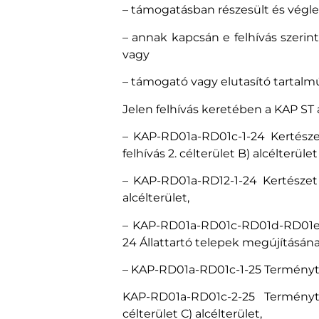
– támogatásban részesült és végleg
– annak kapcsán e felhívás szeri
vagy
– támogató vagy elutasító tartalm
Jelen felhívás keretében a KAP ST
– KAP-RD01a-RD01c-1-24 Kertésze
felhívás 2. célterület B) alcélterület
– KAP-RD01a-RD12-1-24 Kertészet 
alcélterület,
– KAP-RD01a-RD01c-RD01d-RD01e-1
24 Állattartó telepek megújításának
– KAP-RD01a-RD01c-1-25 Terményti
KAP-RD01a-RD01c-2-25 Terményti
célterület C) alcélterület,