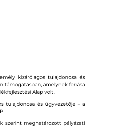
emély kizárólagos tulajdonosa és
yan támogatásban, amelynek forrása
kfejlesztési Alap volt.
s tulajdonosa és ügyvezetője – a
AP
k szerint meghatározott pályázati