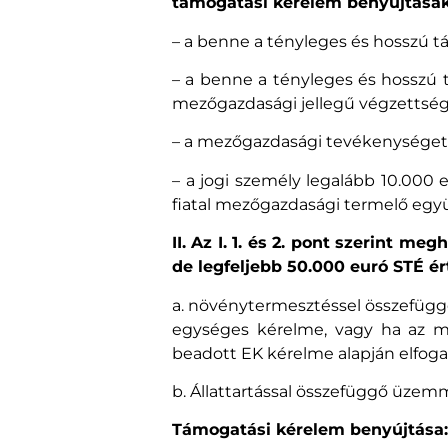
támogatási kérelem benyújtásako
– a benne a tényleges és hosszú tá
– a benne a tényleges és hosszú t
mezőgazdasági jellegű végzettség
– a mezőgazdasági tevékenységet 
– a jogi személy legalább 10.000 
fiatal mezőgazdasági termelő egy
II. Az I. 1. és 2. pont szerint 
de legfeljebb 50.000 euró STÉ é
a. növénytermesztéssel összefüggő
egységes kérelme, vagy ha az m
beadott EK kérelme alapján elfo
b. Állattartással összefüggő üzem
Támogatási kérelem benyújtása: