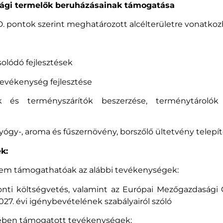
asági termelők beruházásainak támogatása
D. pontok szerint meghatározott alcélterületre vonatkozha
csolódó fejlesztések
őtevékenység fejlesztése
tók és terményszárítók beszerzése, terménytárolók 
yógy-, aroma és fűszernövény, borszőlő ültetvény telepí
k:
m támogathatóak az alábbi tevékenységek:
nti költségvetés, valamint az Európai Mezőgazdasági G
7. évi igénybevételének szabályairól szóló
retében támogatott tevékenységek;