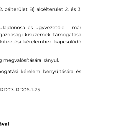
célterület B) alcélterület 2. és 3.
tulajdonosa és ügyvezetője – már
zőgazdasági kisüzemek támogatása
ifizetési kérelemhez kapcsolódó
 megvalósítására irányul.
gatási kérelem benyújtására és
- RD07- RD06-1-25
ával