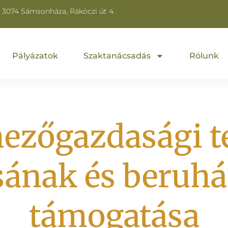
3074 Sámsonháza, Rákóczi út 4.
Pályázatok
Szaktanácsadás
Rólunk
mezőgazdasági 
sának és beruh
támogatása