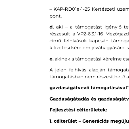
– KAP-RD01a-1-25 Kertészeti üzemek
pont.
d.
aki – a támogatást igénylő te
részesült a VP2-6.3.1-16 Mezőga
című felhívások kapcsán támoga
kifizetési kérelem jóváhagyásáról s
e.
akinek a támogatási kérelme csak
A jelen felhívás alapján támoga
támogatásban nem részesíthető 
gazdaságátvevő támogatásával
Gazdaságátadás és gazdaságátv
Fejlesztési célterületek:
1. célterület – Generációs megú