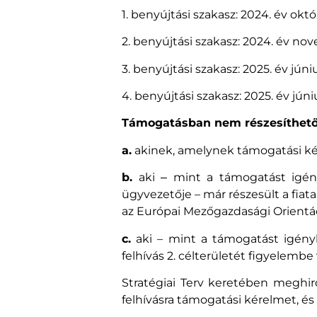
1. benyújtási szakasz: 2024. év okt
2. benyújtási szakasz: 2024. év no
3. benyújtási szakasz: 2025. év júniu
4. benyújtási szakasz: 2025. év júniu
Támogatásban nem részesíthető
a.
akinek, amelynek támogatási kér
b.
aki ‒ mint a támogatást igény
ügyvezetője – már részesült a fia
az Európai Mezőgazdasági Orientáci
c.
aki – mint a támogatást igényl
felhívás 2. célterületét figyelem
Stratégiai Terv keretében meghir
felhívásra támogatási kérelmet, és