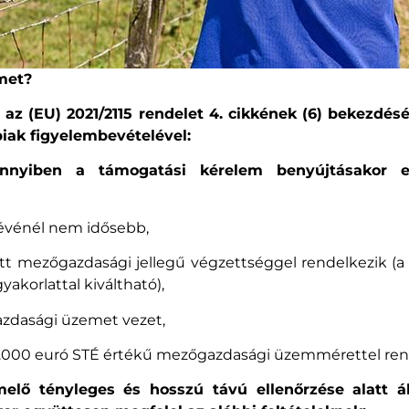
met?
: az (EU) 2021/2115 rendelet 4. cikkének (6) bekezd
iak figyelembevételével:
ennyiben a támogatási kérelem benyújtásakor e
etévénél nem idősebb,
ott mezőgazdasági jellegű végzettséggel rendelkezik (
akorlattal kiváltható),
gazdasági üzemet vezet,
50.000 euró STÉ értékű mezőgazdasági üzemmérettel ren
melő tényleges és hosszú távú ellenőrzése alatt 