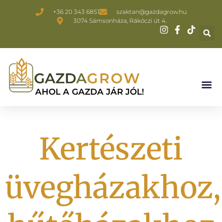
+36 20 343 6851
szaktan@gazdagrow.hu
3074 Sámsonháza, Rákóczi út 4.
AHOL A GAZDA JÁR JÓL!
Kertészeti
üvegházakhoz,