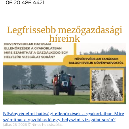
06 20 486 4421
Legfrissebb mezőgazdasági
híreink
Növényvédelmi hatósági ellenőrzések a gyakorlatban Mire
számíthat a gazdálkodó egy helyszíni vizsgálat során?
július 26, 2026
Nincs hozzászólás