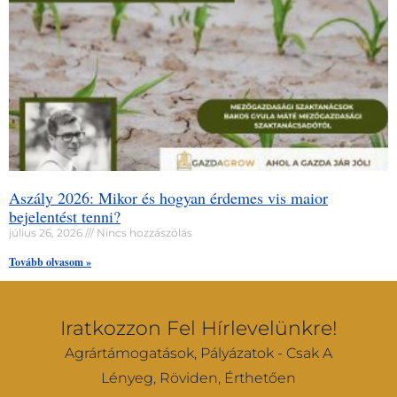
Aszály 2026: Mikor és hogyan érdemes vis maior
bejelentést tenni?
július 26, 2026
Nincs hozzászólás
Tovább olvasom »
Iratkozzon Fel Hírlevelünkre!
Agrártámogatások, Pályázatok - Csak A
Lényeg, Röviden, Érthetően