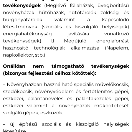
tevékenységek
(Meglévő fóliaházak, üvegborítású
növényházak, hűtőházak, hűtőtárolók, zöldség- és
burgonyatárolók valamint a kapcsolódó
létesítmények (szociális és kiszolgáló helyiségek)
energiahatékonyság javítására vonatkozó
tevékenységek)  Megújuló energiaforrást
hasznosító technológiák alkalmazása (Napelem,
napkollektor, stb.)
Önállóan nem támogatható tevékenységek
(bizonyos fejlesztési célhoz kötöttek):
– Növényházban használható speciális művelőkocsik,
szedőkocsik, növényvédelem és fertőtlenítés gépei,
eszközei, palántanevelés és palántakezelés gépei,
eszközei valamint a növényházak működtetését
szolgáló gépek, eszközök.
– új építésű szociális és kiszolgáló helyiségek
létesítése