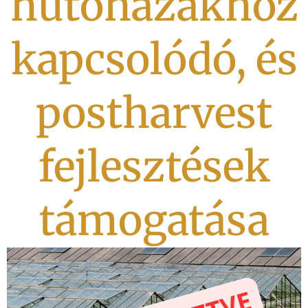
hűtőházakhoz
kapcsolódó, és
postharvest
fejlesztések
támogatása