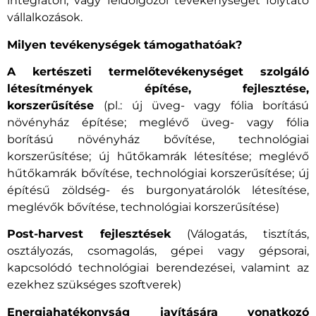
integrátori, vagy feldolgozói tevékenységet folytató
vállalkozások.
Milyen tevékenységek támogathatóak?
A kertészeti termelőtevékenységet szolgáló
létesítmények építése, fejlesztése,
korszerűsítése
(pl.: új üveg- vagy fólia borítású
növényház építése; meglévő üveg- vagy fólia
borítású növényház bővítése, technológiai
korszerűsítése; új hűtőkamrák létesítése; meglévő
hűtőkamrák bővítése, technológiai korszerűsítése; új
építésű zöldség- és burgonyatárolók létesítése,
meglévők bővítése, technológiai korszerűsítése)
Post-harvest fejlesztések
(Válogatás, tisztítás,
osztályozás, csomagolás, gépei vagy gépsorai,
kapcsolódó technológiai berendezései, valamint az
ezekhez szükséges szoftverek)
Energiahatékonyság javítására vonatkozó