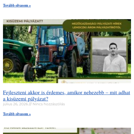
Tovább olvasom »
Fejleszteni akkor is érdemes, amikor nehezebb – mit adhat
a kisüzemi pályázat?
július 26, 2026
Nincs hozzászólás
Tovább olvasom »