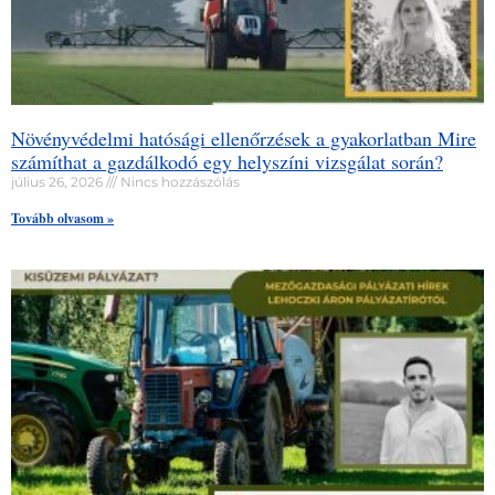
Növényvédelmi hatósági ellenőrzések a gyakorlatban Mire
számíthat a gazdálkodó egy helyszíni vizsgálat során?
július 26, 2026
Nincs hozzászólás
Tovább olvasom »