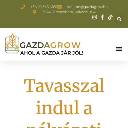
+36 20 343 6851
szaktan@gazdagrow.hu
3074 Sámsonháza, Rákóczi út 4.
AHOL A GAZDA JÁR JÓL!
Tavasszal
indul a