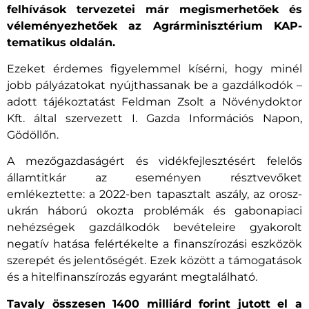
felhívások tervezetei már megismerhetőek és
véleményezhetőek az Agrárminisztérium KAP-
tematikus oldalán.
Ezeket érdemes figyelemmel kísérni, hogy minél
jobb pályázatokat nyújthassanak be a gazdálkodók –
adott tájékoztatást Feldman Zsolt a Növénydoktor
Kft. által szervezett I. Gazda Információs Napon,
Gödöllőn.
A mezőgazdaságért és vidékfejlesztésért felelős
államtitkár az eseményen résztvevőket
emlékeztette: a 2022-ben tapasztalt aszály, az orosz-
ukrán háború okozta problémák és gabonapiaci
nehézségek gazdálkodók bevételeire gyakorolt
negatív hatása felértékelte a finanszírozási eszközök
szerepét és jelentőségét. Ezek között a támogatások
és a hitelfinanszírozás egyaránt megtalálható.
Tavaly összesen 1400 milliárd forint jutott el a