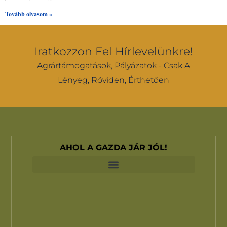
Tovább olvasom »
Iratkozzon Fel Hírlevelünkre!
Agrártámogatások, Pályázatok - Csak A
Lényeg, Röviden, Érthetően
AHOL A GAZDA JÁR JÓL!