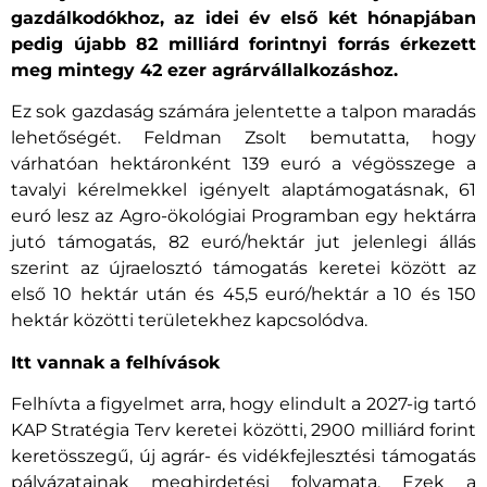
gazdálkodókhoz, az idei év első két hónapjában
pedig újabb 82 milliárd forintnyi forrás érkezett
meg mintegy 42 ezer agrárvállalkozáshoz.
Ez sok gazdaság számára jelentette a talpon maradás
lehetőségét. Feldman Zsolt bemutatta, hogy
várhatóan hektáronként 139 euró a végösszege a
tavalyi kérelmekkel igényelt alaptámogatásnak, 61
euró lesz az Agro-ökológiai Programban egy hektárra
jutó támogatás, 82 euró/hektár jut jelenlegi állás
szerint az újraelosztó támogatás keretei között az
első 10 hektár után és 45,5 euró/hektár a 10 és 150
hektár közötti területekhez kapcsolódva.
Itt vannak a felhívások
Felhívta a figyelmet arra, hogy elindult a 2027-ig tartó
KAP Stratégia Terv keretei közötti, 2900 milliárd forint
keretösszegű, új agrár- és vidékfejlesztési támogatás
pályázatainak meghirdetési folyamata. Ezek a