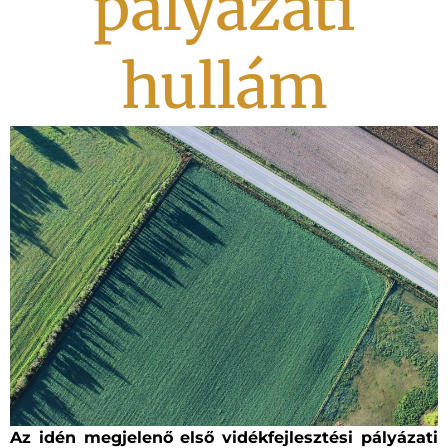
pályázati
hullám
Az idén megjelenő első vidékfejlesztési pályázati