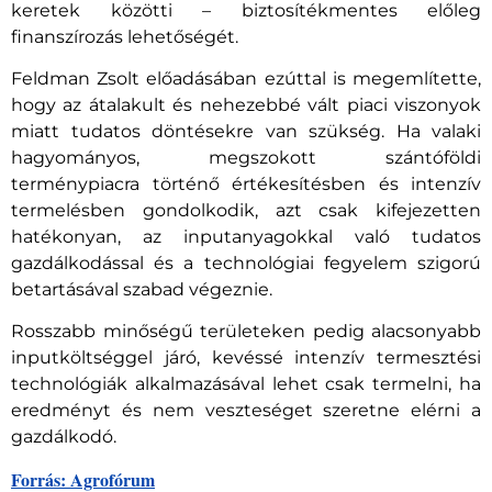
keretek közötti – biztosítékmentes előleg
finanszírozás lehetőségét.
Feldman Zsolt előadásában ezúttal is megemlítette,
hogy az átalakult és nehezebbé vált piaci viszonyok
miatt tudatos döntésekre van szükség. Ha valaki
hagyományos, megszokott szántóföldi
terménypiacra történő értékesítésben és intenzív
termelésben gondolkodik, azt csak kifejezetten
hatékonyan, az inputanyagokkal való tudatos
gazdálkodással és a technológiai fegyelem szigorú
betartásával szabad végeznie.
Rosszabb minőségű területeken pedig alacsonyabb
inputköltséggel járó, kevéssé intenzív termesztési
technológiák alkalmazásával lehet csak termelni, ha
eredményt és nem veszteséget szeretne elérni a
gazdálkodó.
Forrás: Agrofórum