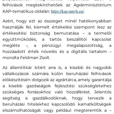
felhívások megtekinthetőek az
Agrárminisztérium
https://kap.mnvh.eu/
KAP-tematikus oldalán:
.
Azért, hogy ezt az összeget minél hatékonyabban
használják fel, kiemelt értékelési szempont lesz az
értékesítési biztonság bemutatása – a termelői
együttműködés, a tartós beszállítói kapcsolat
megléte -, a pénzügyi megalapozottság, a
hozzáadott érték növelés és a digitális tartalom –
mondta Feldman Zsolt.
Az államtitkár kitért arra is, a kisebb és nagyobb
vállalkozások számára külön beruházási felhívások
előkészítésén dolgozik az agrártárca, amely garantálja
a kisebb gazdaságok fejlesztési szükségleteihez
szükséges forrásokhoz való hozzáférést. Jelentős
segítség a gazdálkodóknak, hogy tervezik a
beruházási hitelekhez kapcsolódó kamatköltségek
elszámolhatóságát vagy például megteremtik a –