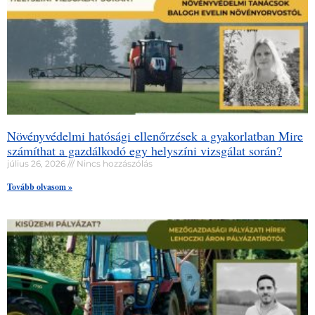
Növényvédelmi hatósági ellenőrzések a gyakorlatban Mire
számíthat a gazdálkodó egy helyszíni vizsgálat során?
július 26, 2026
Nincs hozzászólás
Tovább olvasom »