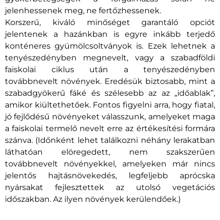
jelenhessenek meg, ne fertőzhessenek.
Korszerű, kiváló minőséget garantáló opciót
jelentenek a hazánkban is egyre inkább terjedő
konténeres gyümölcsoltványok is. Ezek lehetnek a
tenyészedényben megnevelt, vagy a szabadföldi
faiskolai ciklus után a tenyészedényben
továbbnevelt növények. Eredésük biztosabb, mint a
szabadgyökerű fáké és szélesebb az az „időablak”,
amikor kiültethetőek. Fontos figyelni arra, hogy fiatal,
jó fejlődésű növényeket válasszunk, amelyeket maga
a faiskolai termelő nevelt erre az értékesítési formára
szánva. (Időnként lehet találkozni néhány lerakatban
láthatóan elöregedett, nem szakszerűen
továbbnevelt növényekkel, amelyeken már nincs
jelentős hajtásnövekedés, legfeljebb aprócska
nyársakat fejlesztettek az utolsó vegetációs
időszakban. Az ilyen növények kerülendőek.)