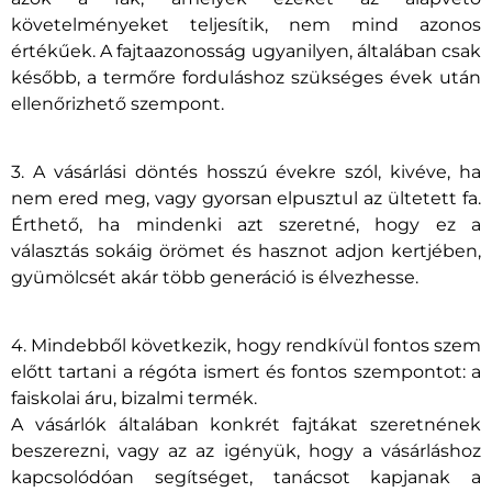
követelményeket teljesítik, nem mind azonos
értékűek. A fajtaazonosság ugyanilyen, általában csak
később, a termőre forduláshoz szükséges évek után
ellenőrizhető szempont.
3. A vásárlási döntés hosszú évekre szól, kivéve, ha
nem ered meg, vagy gyorsan elpusztul az ültetett fa.
Érthető, ha mindenki azt szeretné, hogy ez a
választás sokáig örömet és hasznot adjon kertjében,
gyümölcsét akár több generáció is élvezhesse.
4. Mindebből következik, hogy rendkívül fontos szem
előtt tartani a régóta ismert és fontos szempontot: a
faiskolai áru, bizalmi termék.
A vásárlók általában konkrét fajtákat szeretnének
beszerezni, vagy az az igényük, hogy a vásárláshoz
kapcsolódóan segítséget, tanácsot kapjanak a