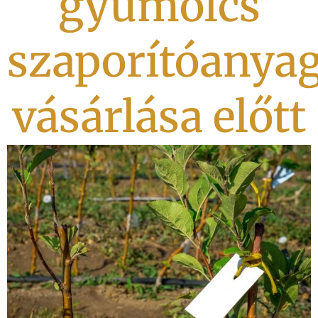
gyümölcs
szaporítóanya
vásárlása előtt