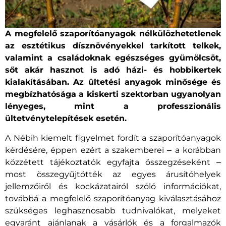
A megfelelő szaporítóanyagok nélkülözhetetlenek
az esztétikus dísznövényekkel tarkított telkek,
valamint a családoknak egészséges gyümölcsöt,
sőt akár hasznot is adó házi- és hobbikertek
kialakításában. Az ültetési anyagok minősége és
megbízhatósága a kiskerti szektorban ugyanolyan
lényeges, mint a professzionális
ültetvénytelepítések esetén.
A Nébih kiemelt figyelmet fordít a szaporítóanyagok
kérdésére, éppen ezért a szakemberei ‒ a korábban
közzétett tájékoztatók egyfajta összegzéseként ‒
most összegyűjtötték az egyes árusítóhelyek
jellemzőiről és kockázatairól szóló információkat,
továbbá a megfelelő szaporítóanyag kiválasztásához
szükséges leghasznosabb tudnivalókat, melyeket
egyaránt ajánlanak a vásárlók és a forgalmazók