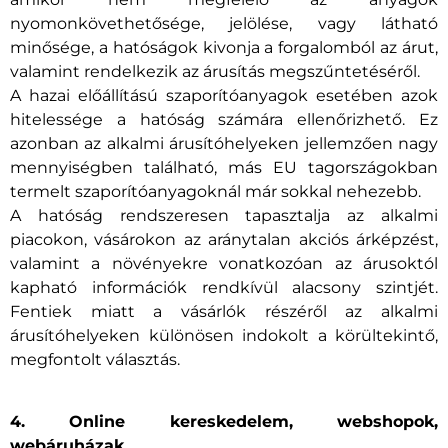
nyomonkövethetősége, jelölése, vagy látható
minősége, a hatóságok kivonja a forgalomból az árut,
valamint rendelkezik az árusítás megszűntetéséről.
A hazai előállítású szaporítóanyagok esetében azok
hitelessége a hatóság számára ellenőrizhető. Ez
azonban az alkalmi árusítóhelyeken jellemzően nagy
mennyiségben található, más EU tagországokban
termelt szaporítóanyagoknál már sokkal nehezebb.
A hatóság rendszeresen tapasztalja az alkalmi
piacokon, vásárokon az aránytalan akciós árképzést,
valamint a növényekre vonatkozóan az árusoktól
kapható információk rendkívül alacsony szintjét.
Fentiek miatt a vásárlók részéről az alkalmi
árusítóhelyeken különösen indokolt a körültekintő,
megfontolt választás.
4. Online kereskedelem, webshopok,
webáruházak