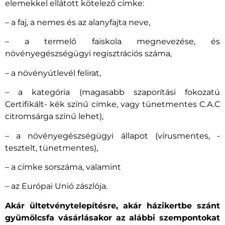
elemekkel ellátott kötelező címke:
– a faj, a nemes és az alanyfajta neve,
– a termelő faiskola megnevezése, és
növényegészségügyi regisztrációs száma,
– a növényútlevél felirat,
– a kategória (magasabb szaporítási fokozatú
Certifikált- kék színű címke, vagy tünetmentes C.A.C
citromsárga színű lehet),
– a növényegészségügyi állapot (vírusmentes, -
tesztelt, tünetmentes),
– a címke sorszáma, valamint
– az Európai Unió zászlója.​
Akár ültetvénytelepítésre, akár házikertbe szánt
gyümölcsfa vásárlásakor az alábbi szempontokat