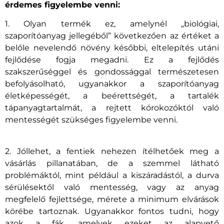
érdemes figyelembe venni:
1. Olyan termék ez, amelynél „biológiai,
szaporítóanyag jellegéből” következően az értéket a
belőle nevelendő növény későbbi, eltelepítés utáni
fejlődése fogja megadni. Ez a fejlődés
szakszerűséggel és gondossággal természetesen
befolyásolható, ugyanakkor a szaporítóanyag
életképességét, a beérettségét, a tartalék
tápanyagtartalmát, a rejtett kórokozóktól való
mentességét szükséges figyelembe venni.
2. Jóllehet, a fentiek nehezen ítélhetőek meg a
vásárlás pillanatában, de a szemmel látható
problémáktól, mint például a kiszáradástól, a durva
sérülésektől való mentesség, vagy az anyag
megfelelő fejlettsége, mérete a minimum elvárások
körébe tartoznak. Ugyanakkor fontos tudni, hogy
azok a fák, amelyek ezeket az alapvető