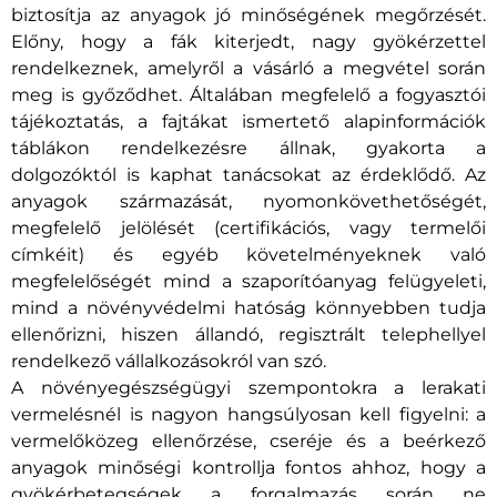
biztosítja az anyagok jó minőségének megőrzését.
Előny, hogy a fák kiterjedt, nagy gyökérzettel
rendelkeznek, amelyről a vásárló a megvétel során
meg is győződhet. Általában megfelelő a fogyasztói
tájékoztatás, a fajtákat ismertető alapinformációk
táblákon rendelkezésre állnak, gyakorta a
dolgozóktól is kaphat tanácsokat az érdeklődő. Az
anyagok származását, nyomonkövethetőségét,
megfelelő jelölését (certifikációs, vagy termelői
címkéit) és egyéb követelményeknek való
megfelelőségét mind a szaporítóanyag felügyeleti,
mind a növényvédelmi hatóság könnyebben tudja
ellenőrizni, hiszen állandó, regisztrált telephellyel
rendelkező vállalkozásokról van szó.
A növényegészségügyi szempontokra a lerakati
vermelésnél is nagyon hangsúlyosan kell figyelni: a
vermelőközeg ellenőrzése, cseréje és a beérkező
anyagok minőségi kontrollja fontos ahhoz, hogy a
gyökérbetegségek a forgalmazás során ne