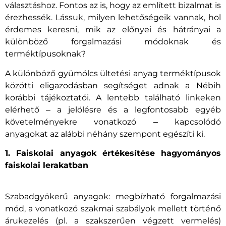
választáshoz. Fontos az is, hogy az említett bizalmat is
érezhessék. Lássuk, milyen lehetőségeik vannak, hol
érdemes keresni, mik az előnyei és hátrányai a
különböző forgalmazási módoknak és
terméktípusoknak?
A különböző gyümölcs ültetési anyag terméktípusok
közötti eligazodásban segítséget adnak a Nébih
korábbi tájékoztatói. A lentebb található linkeken
elérhető ‒ a jelölésre és a legfontosabb egyéb
követelményekre vonatkozó ‒ kapcsolódó
anyagokat az alábbi néhány szempont egészíti ki.
1. Faiskolai anyagok értékesítése hagyományos
faiskolai lerakatban
Szabadgyökerű anyagok: megbízható forgalmazási
mód, a vonatkozó szakmai szabályok mellett történő
árukezelés (pl. a szakszerűen végzett vermelés)