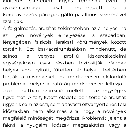
kiültetés sikerében. Egyes termelők ezért a
gyökércsomagolt fákat megmetszett és a
koronavesszők párolgás gátló paraffinos kezelésével
szállítják.
A forgalmazás, árusítás tekintetében az a helyes, ha
az ilyen növények elhelyezése is szabadban,
lényegében faiskolai lerakati körülmények között
történik. Ezt barkácsáruházakban mindenütt, de
sajnos a vegyes profilú kiskereskedelmi
egységekben csak részben biztosítják. Vannak
helyek, ahol nyitott, fűtetlen tér helyett beltérben
tartják a növényeket. Ez rendszeresen előforduló
probléma, melyre a hatóság rendszeresen felhívja –
adott esetben szankció mellett – az egységek
figyelmét. A zárt, fűtött eladótérben történő árusítás
ugyanis sem az őszi, sem a tavaszi oltványértékesítési
időszakban nem alkalmas arra, hogy a növények
megfelelő minőségét megőrizze. Problémát jelent a
fáknál a nyugalmi időszak megszakítása, vagy a