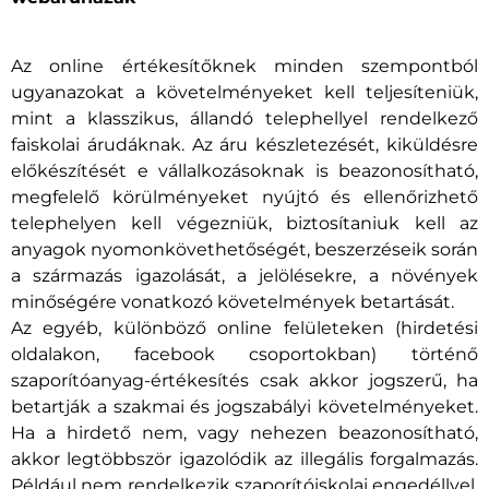
Az online értékesítőknek minden szempontból
ugyanazokat a követelményeket kell teljesíteniük,
mint a klasszikus, állandó telephellyel rendelkező
faiskolai árudáknak. Az áru készletezését, kiküldésre
előkészítését e vállalkozásoknak is beazonosítható,
megfelelő körülményeket nyújtó és ellenőrizhető
telephelyen kell végezniük, biztosítaniuk kell az
anyagok nyomonkövethetőségét, beszerzéseik során
a származás igazolását, a jelölésekre, a növények
minőségére vonatkozó követelmények betartását.
Az egyéb, különböző online felületeken (hirdetési
oldalakon, facebook csoportokban) történő
szaporítóanyag-értékesítés csak akkor jogszerű, ha
betartják a szakmai és jogszabályi követelményeket.
Ha a hirdető nem, vagy nehezen beazonosítható,
akkor legtöbbször igazolódik az illegális forgalmazás.
Például nem rendelkezik szaporítóiskolai engedéllyel,