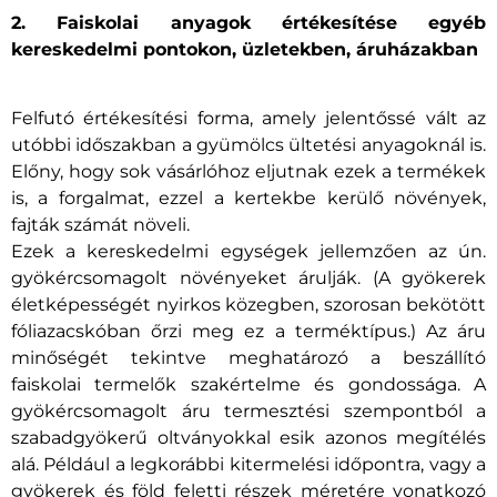
2. Faiskolai anyagok értékesítése egyéb
kereskedelmi pontokon, üzletekben, áruházakban
Felfutó értékesítési forma, amely jelentőssé vált az
utóbbi időszakban a gyümölcs ültetési anyagoknál is.
Előny, hogy sok vásárlóhoz eljutnak ezek a termékek
is, a forgalmat, ezzel a kertekbe kerülő növények,
fajták számát növeli.
Ezek a kereskedelmi egységek jellemzően az ún.
gyökércsomagolt növényeket árulják. (A gyökerek
életképességét nyirkos közegben, szorosan bekötött
fóliazacskóban őrzi meg ez a terméktípus.) Az áru
minőségét tekintve meghatározó a beszállító
faiskolai termelők szakértelme és gondossága. A
gyökércsomagolt áru termesztési szempontból a
szabadgyökerű oltványokkal esik azonos megítélés
alá. Például a legkorábbi kitermelési időpontra, vagy a
gyökerek és föld feletti részek méretére vonatkozó