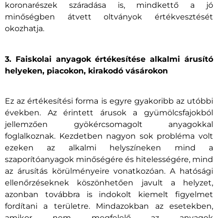
koronarészek száradása is, mindkettő a jó
minőségben átvett oltványok értékvesztését
okozhatja.
3. Faiskolai anyagok értékesítése alkalmi árusító
helyeken, piacokon, kirakodó vásárokon
Ez az értékesítési forma is egyre gyakoribb az utóbbi
években. Az érintett árusok a gyümölcsfajokból
jellemzően gyökércsomagolt anyagokkal
foglalkoznak. Kezdetben nagyon sok probléma volt
ezeken az alkalmi helyszíneken mind a
szaporítóanyagok minőségére és hitelességére, mind
az árusítás körülményeire vonatkozóan. A hatósági
ellenőrzéseknek köszönhetően javult a helyzet,
azonban továbbra is indokolt kiemelt figyelmet
fordítani a területre. Mindazokban az esetekben,
amikor nem megfelelő az anyagok