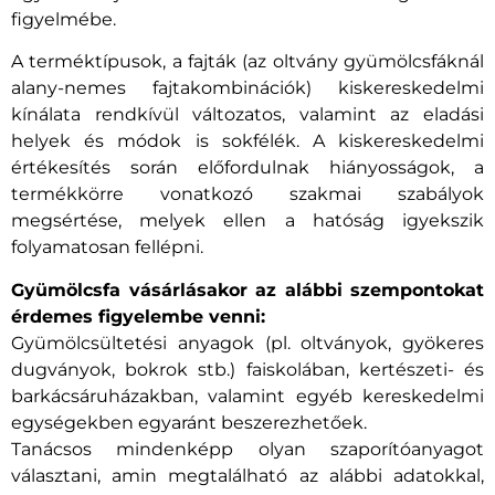
figyelmébe.
A terméktípusok, a fajták (az oltvány gyümölcsfáknál
alany-nemes fajtakombinációk) kiskereskedelmi
kínálata rendkívül változatos, valamint az eladási
helyek és módok is sokfélék. A kiskereskedelmi
értékesítés során előfordulnak hiányosságok, a
termékkörre vonatkozó szakmai szabályok
megsértése, melyek ellen a hatóság igyekszik
folyamatosan fellépni.
Gyümölcsfa vásárlásakor az alábbi szempontokat
érdemes figyelembe venni:
Gyümölcsültetési anyagok (pl. oltványok, gyökeres
dugványok, bokrok stb.) faiskolában, kertészeti- és
barkácsáruházakban, valamint egyéb kereskedelmi
egységekben egyaránt beszerezhetőek.
Tanácsos mindenképp olyan szaporítóanyagot
választani, amin megtalálható az alábbi adatokkal,