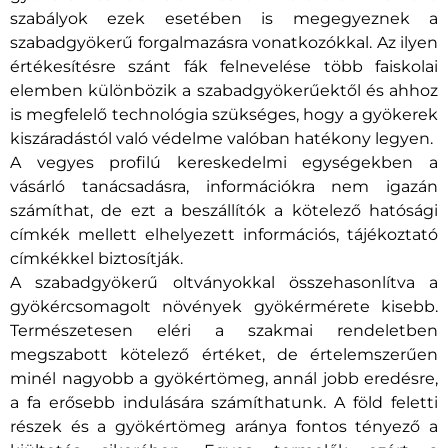
szabályok ezek esetében is megegyeznek a
szabadgyökerű forgalmazásra vonatkozókkal. Az ilyen
értékesítésre szánt fák felnevelése több faiskolai
elemben különbözik a szabadgyökerűektől és ahhoz
is megfelelő technológia szükséges, hogy a gyökerek
kiszáradástól való védelme valóban hatékony legyen.
A vegyes profilú kereskedelmi egységekben a
vásárló tanácsadásra, információkra nem igazán
számíthat, de ezt a beszállítók a kötelező hatósági
címkék mellett elhelyezett információs, tájékoztató
címkékkel biztosítják.
A szabadgyökerű oltványokkal összehasonlítva a
gyökércsomagolt növények gyökérmérete kisebb.
Természetesen eléri a szakmai rendeletben
megszabott kötelező értéket, de értelemszerűen
minél nagyobb a gyökértömeg, annál jobb eredésre,
a fa erősebb indulására számíthatunk. A föld feletti
részek és a gyökértömeg aránya fontos tényező a