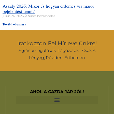
Aszály 2026: Mikor és hogyan érdemes vis maior
bejelentést tenni?
július 26, 2026
Nincs hozzászólás
Tovább olvasom »
Iratkozzon Fel Hírlevelünkre!
Agrártámogatások, Pályázatok - Csak A
Lényeg, Röviden, Érthetően
AHOL A GAZDA JÁR JÓL!