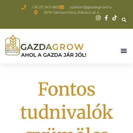
+36 20 343 6851
szaktan@gazdagrow.hu
3074 Sámsonháza, Rákóczi út 4.
AHOL A GAZDA JÁR JÓL!
Fontos
tudnivalók