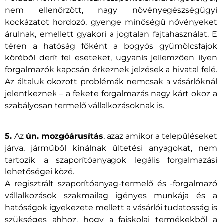
nem ellenőrzött, nagy növényegészségügyi
kockázatot hordozó, gyenge minőségű növényeket
árulnak, emellett gyakori a jogtalan fajtahasználat. E
téren a hatóság főként a bogyós gyümölcsfajok
köréből derít fel eseteket, ugyanis jellemzően ilyen
forgalmazók kapcsán érkeznek jelzések a hivatal felé.
Az általuk okozott problémák nemcsak a vásárlóknál
jelentkeznek – a fekete forgalmazás nagy kárt okoz a
szabályosan termelő vállalkozásoknak is.
5.
Az
ún. mozgóárusítás
, azaz amikor a településeket
járva, járműből kínálnak ültetési anyagokat, nem
tartozik a szaporítóanyagok legális forgalmazási
lehetőségei közé.
A regisztrált szaporítóanyag-termelő és -forgalmazó
vállalkozások szakmailag igényes munkája és a
hatóságok igyekezete mellett a vásárlói tudatosság is
szükséges ahhoz, hogy a faiskolai termékekből a