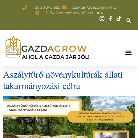
+36 20 343 6851
szaktan@gazdagrow.hu
3074 Sámsonháza, Rákóczi út 4.
AHOL A GAZDA JÁR JÓL!
Aszálytűrő növénykultúrák állati
takarmányozási célra