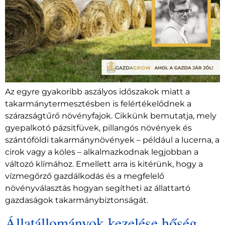
Az egyre gyakoribb aszályos időszakok miatt a
takarmánytermesztésben is felértékelődnek a
szárazságtűrő növényfajok. Cikkünk bemutatja, mely
gyepalkotó pázsitfüvek, pillangós növények és
szántóföldi takarmánynövények – például a lucerna, a
cirok vagy a köles – alkalmazkodnak legjobban a
változó klímához. Emellett arra is kitérünk, hogy a
vízmegőrző gazdálkodás és a megfelelő
növényválasztás hogyan segítheti az állattartó
gazdaságok takarmánybiztonságát.
Állatállományok kezelése hőség