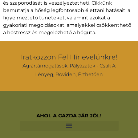
és szaporodását is veszélyeztetheti. Cikkünk
bemutatja a hőség legfontosabb élettani hatásait, a
figyelmeztető tüneteket, valamint azokat a
gyakorlati megoldásokat, amelyekkel csökkenthető
a hőstressz és megelőzhető a hőguta.
Iratkozzon Fel Hírlevelünkre!
Agrártámogatások, Pályázatok - Csak A
Lényeg, Röviden, Érthetően
AHOL A GAZDA JÁR JÓL!