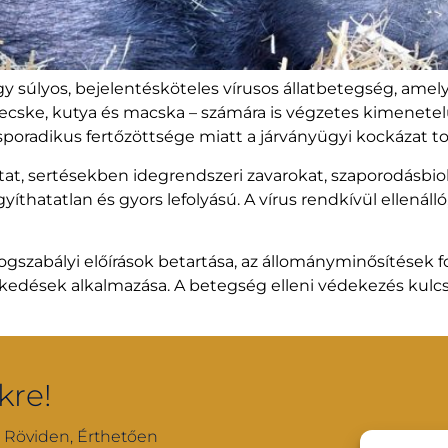
y súlyos, bejelentésköteles vírusos állatbetegség, amely
kecske, kutya és macska – számára is végzetes kimenetel
radikus fertőzöttsége miatt a járványügyi kockázat tov
t, sertésekben idegrendszeri zavarokat, szaporodásbiol
yíthatatlan és gyors lefolyású. A vírus rendkívül ellenál
gszabályi előírások betartása, az állományminősítések f
edések alkalmazása. A betegség elleni védekezés kulcsa a
kre!
, Röviden, Érthetően