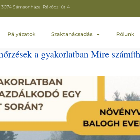
3074 Sámsonháza, Rákóczi út 4.
Pályázatok
Szaktanácsadás
Rólunk
nőrzések a gyakorlatban Mire számíth