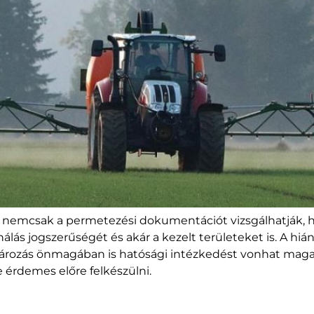
 nemcsak a permetezési dokumentációt vizsgálhatják, h
lás jogszerűségét és akár a kezelt területeket is. A hiá
ktározás önmagában is hatósági intézkedést vonhat maga
re érdemes előre felkészülni.