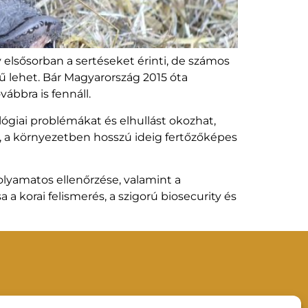
 elsősorban a sertéseket érinti, de számos
ű lehet. Bár Magyarország 2015 óta
ábbra is fennáll.
ógiai problémákat és elhullást okozhat,
ló, a környezetben hosszú ideig fertőzőképes
olyamatos ellenőrzése, valamint a
 korai felismerés, a szigorú biosecurity és