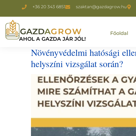
+36 20 343 6851
szaktan@gazdagrow.hu
Főoldal
AHOL A GAZDA JÁR JÓL!
Növényvédelmi hatósági elle
helyszíni vizsgálat során?