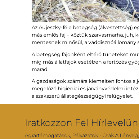
Az Aujeszky-féle betegség (álveszettség) eg
más emlős faj – köztük szarvasmarha, juh, 
mentesnek minősül, a vaddisznóállomány spo
A betegség fajonként eltérő tüneteket muta
míg más állatfajok esetében a fertőzés gyóg
marad.
A gazdaságok számára kiemelten fontos a jo
megelőző higiéniai és járványvédelmi intézk
a szakszerű állategészségügyi felügyelet.
Iratkozzon Fel Hírlevelün
Agrártámogatások, Pályázatok - Csak A Lényeg