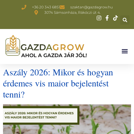
+36 20 343 6851
szaktan@gazdagrow.hu
3074 Sámsonháza, Rákóczi út 4.
AHOL A GAZDA JÁR JÓL!
Aszály 2026: Mikor és hogyan
érdemes vis maior bejelentést
tenni?