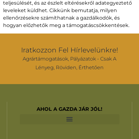
teljesülését, és az észlelt eltérésekről adategyeztető
leveleket küldhet. Cikkünk bemutatja, milyen
ellenőrzésekre számíthatnak a gazdálkodók, és
hogyan előzhetők meg a támogatáscsökkentések.
Iratkozzon Fel Hírlevelünkre!
Agrártámogatások, Pályázatok - Csak A
Lényeg, Röviden, Érthetően
AHOL A GAZDA JÁR JÓL!