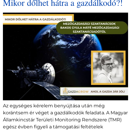
Mikor dőlhet hátra a gazdálkodó?!
Az egységes kérelem benyújtása után még
korántsem ér véget a gazdálkodók feladata. A Magyar
Államkincstár Területi Monitoring Rendszere (TMR)
egész évben figyeli a támogatási feltételek