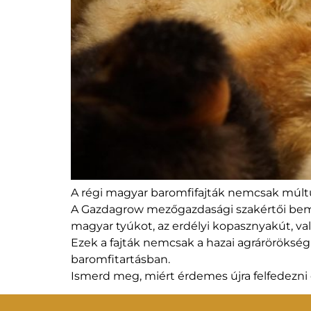
A régi magyar baromfifajták nemcsak múltun
A Gazdagrow mezőgazdasági szakértői bemut
magyar tyúkot, az erdélyi kopasznyakút, v
Ezek a fajták nemcsak a hazai agrárörökség
baromfitartásban.
Ismerd meg, miért érdemes újra felfedezni