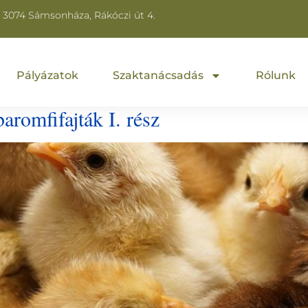
3074 Sámsonháza, Rákóczi út 4.
Pályázatok
Szaktanácsadás
Rólunk
romfifajták I. rész