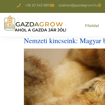
+36 20 343 6851
szaktan@gazdagrow.hu
Főoldal
AHOL A GAZDA JÁR JÓL!
Nemzeti kincseink: Magyar ba