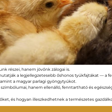
k részei, hanem jövőnk zálogai is.
atják a legjellegzetesebb őshonos tyúkfajtákat — a fe
alamint a magyar parlagi gyöngytyúkot.
 szimbólumai, hanem ellenálló, fenntartható és egészsé
 őket, és hogyan illeszkedhetnek a természetes gazdálk