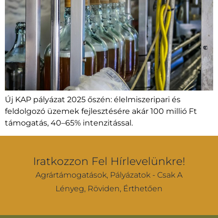
Új KAP pályázat 2025 őszén: élelmiszeripari és
feldolgozó üzemek fejlesztésére akár 100 millió Ft
támogatás, 40–65% intenzitással.
Iratkozzon Fel Hírlevelünkre!
Agrártámogatások, Pályázatok - Csak A
Lényeg, Röviden, Érthetően