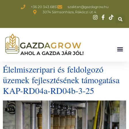
+36 20 343 6851
szaktan@gazdagrow.hu
3074 Sámsonháza, Rákóczi út 4.
AHOL A GAZDA JÁR JÓL!
Élelmiszeripari és feldolgozó
üzemek fejlesztésének támogatása
KAP-RD04a-RD04b-3-25