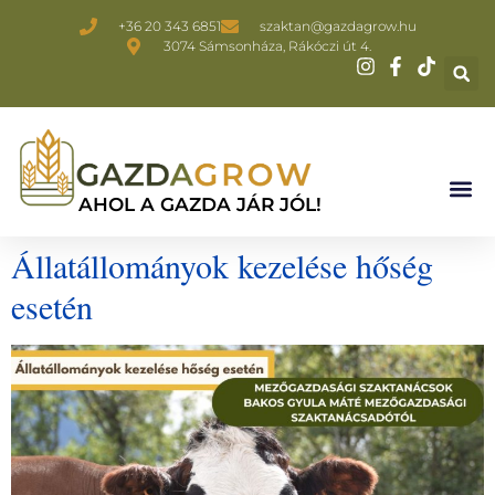
+36 20 343 6851
szaktan@gazdagrow.hu
3074 Sámsonháza, Rákóczi út 4.
AHOL A GAZDA JÁR JÓL!
Állatállományok kezelése hőség
esetén