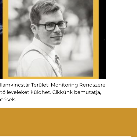
lamkincstár Területi Monitoring Rendszere
tető leveleket küldhet. Cikkünk bemutatja,
ntések.