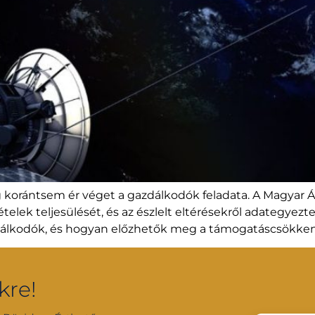
orántsem ér véget a gazdálkodók feladata. A Magyar Ál
ételek teljesülését, és az észlelt eltérésekről adategyez
dálkodók, és hogyan előzhetők meg a támogatáscsökke
kre!