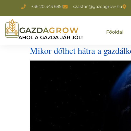
+36 20 343 6851
szaktan@gazdagrow.hu
Főoldal
AHOL A GAZDA JÁR JÓL!
Mikor dőlhet hátra a gazdál