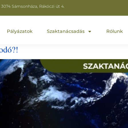
3074 Sámsonháza, Rákóczi út 4.
Pályázatok
Szaktanácsadás
Rólunk
kodó?!