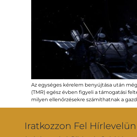
Az egységes kérelem benyújtása után még k
(TMR) egész évben figyeli a támogatási felt
milyen ellenőrzésekre számíthatnak a gaz
Iratkozzon Fel Hírlevelün