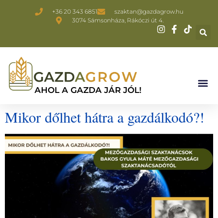
+36 20 343 6851
szaktan@gazdagrow.hu
3074 Sámsonháza, Rákóczi út 4.
AHOL A GAZDA JÁR JÓL!
Mikor dőlhet hátra a gazdálkodó?!