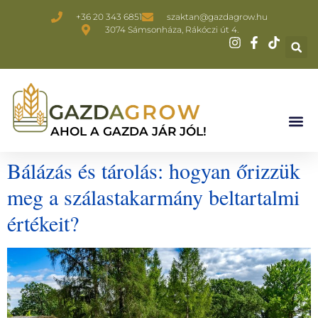
+36 20 343 6851
szaktan@gazdagrow.hu
3074 Sámsonháza, Rákóczi út 4.
AHOL A GAZDA JÁR JÓL!
Bálázás és tárolás: hogyan őrizzük
meg a szálastakarmány beltartalmi
értékeit?