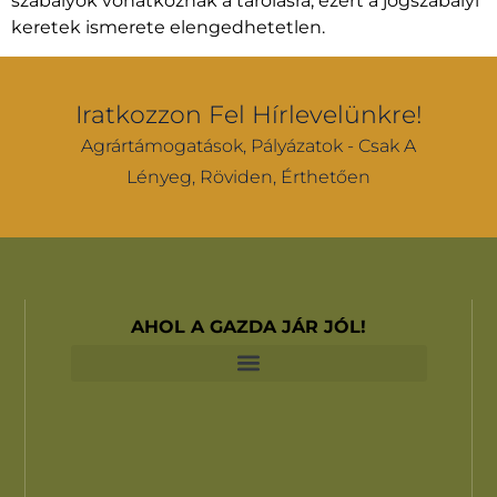
szabályok vonatkoznak a tárolásra, ezért a jogszabályi
keretek ismerete elengedhetetlen.
Iratkozzon Fel Hírlevelünkre!
Agrártámogatások, Pályázatok - Csak A
Lényeg, Röviden, Érthetően
AHOL A GAZDA JÁR JÓL!