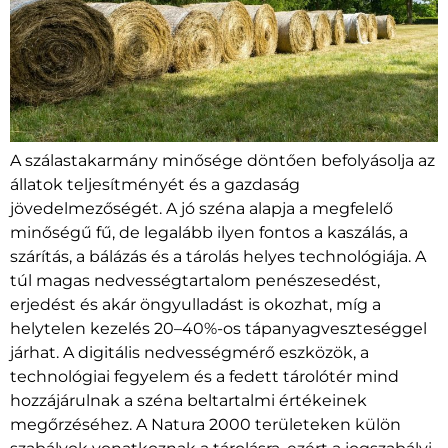
A szálastakarmány minősége döntően befolyásolja az
állatok teljesítményét és a gazdaság
jövedelmezőségét. A jó széna alapja a megfelelő
minőségű fű, de legalább ilyen fontos a kaszálás, a
szárítás, a bálázás és a tárolás helyes technológiája. A
túl magas nedvességtartalom penészesedést,
erjedést és akár öngyulladást is okozhat, míg a
helytelen kezelés 20–40%-os tápanyagveszteséggel
járhat. A digitális nedvességmérő eszközök, a
technológiai fegyelem és a fedett tárolótér mind
hozzájárulnak a széna beltartalmi értékeinek
megőrzéséhez. A Natura 2000 területeken külön