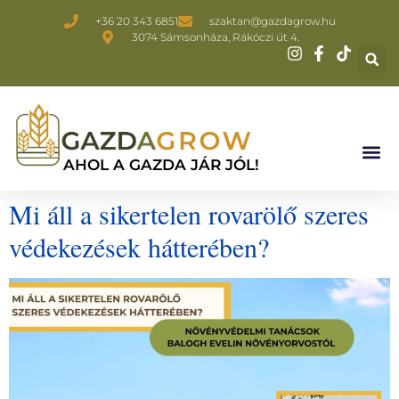
+36 20 343 6851
szaktan@gazdagrow.hu
3074 Sámsonháza, Rákóczi út 4.
AHOL A GAZDA JÁR JÓL!
Mi áll a sikertelen rovarölő szeres
védekezések hátterében?