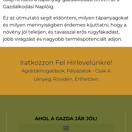
Gazdálkodási Naplóig.
Ez az útmutató segít eldönteni, milyen tápanyagokat
és milyen mennyiségben érdemes kijuttatni, hogy a
növény jól teleljen, és tavasszal erős rügyfakadást,
jobb virágzást és nagyobb terméspotenciált adjon.
Iratkozzon Fel Hírlevelünkre!
Agrártámogatások, Pályázatok - Csak A
Lényeg, Röviden, Érthetően
AHOL A GAZDA JÁR JÓL!