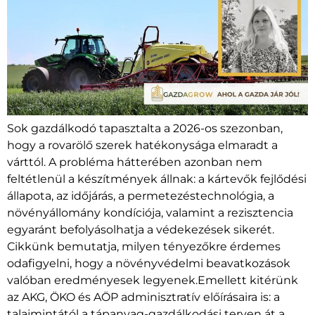
Sok gazdálkodó tapasztalta a 2026-os szezonban,
hogy a rovarölő szerek hatékonysága elmaradt a
várttól. A probléma hátterében azonban nem
feltétlenül a készítmények állnak: a kártevők fejlődési
állapota, az időjárás, a permetezéstechnológia, a
növényállomány kondíciója, valamint a rezisztencia
egyaránt befolyásolhatja a védekezések sikerét.
Cikkünk bemutatja, milyen tényezőkre érdemes
odafigyelni, hogy a növényvédelmi beavatkozások
valóban eredményesek legyenek.Emellett kitérünk
az AKG, ÖKO és AÖP adminisztratív előírásaira is: a
talajmintától a tápanyag-gazdálkodási terven át a