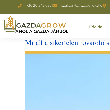
+36 20 343 6851
szaktan@gazdagrow.hu
Főoldal
AHOL A GAZDA JÁR JÓL!
Mi áll a sikertelen rovarölő