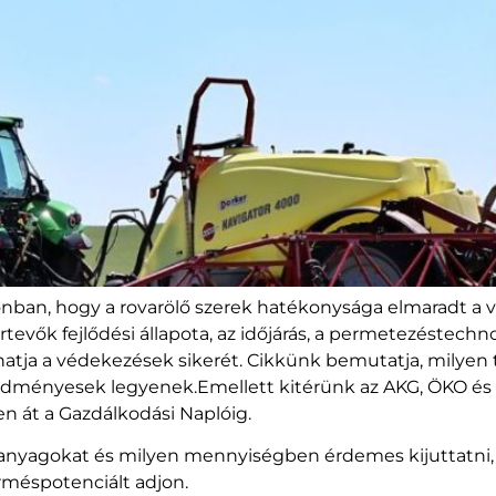
onban, hogy a rovarölő szerek hatékonysága elmaradt a 
rtevők fejlődési állapota, az időjárás, a permetezéstechn
lhatja a védekezések sikerét. Cikkünk bemutatja, milyen
ényesek legyenek.Emellett kitérünk az AKG, ÖKO és AÖP 
en át a Gazdálkodási Naplóig.
anyagokat és milyen mennyiségben érdemes kijuttatni, ho
rméspotenciált adjon.