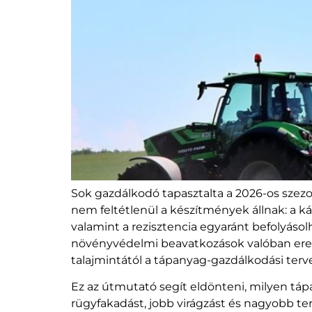
Sok gazdálkodó tapasztalta a 2026-os szez
nem feltétlenül a készítmények állnak: a ká
valamint a rezisztencia egyaránt befolyáso
növényvédelmi beavatkozások valóban eredm
talajmintától a tápanyag-gazdálkodási terv
Ez az útmutató segít eldönteni, milyen táp
rügyfakadást, jobb virágzást és nagyobb te