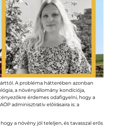
várttól. A probléma hátterében azonban
ológia, a növényállomány kondíciója,
 tényezőkre érdemes odafigyelni, hogy a
adminisztratív előírásaira is: a
gy a növény jól teleljen, és tavasszal erős