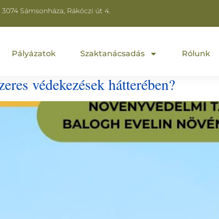
3074 Sámsonháza, Rákóczi út 4.
Pályázatok
Szaktanácsadás
Rólunk
 szeres védekezések hátterében?