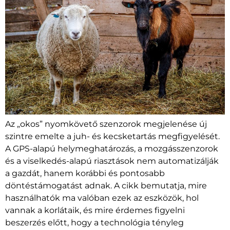
Az „okos” nyomkövető szenzorok megjelenése új
szintre emelte a juh- és kecsketartás megfigyelését.
A GPS-alapú helymeghatározás, a mozgásszenzorok
és a viselkedés-alapú riasztások nem automatizálják
a gazdát, hanem korábbi és pontosabb
döntéstámogatást adnak. A cikk bemutatja, mire
használhatók ma valóban ezek az eszközök, hol
vannak a korlátaik, és mire érdemes figyelni
beszerzés előtt, hogy a technológia tényleg