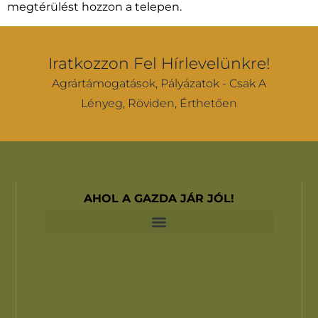
megtérülést hozzon a telepen.
Iratkozzon Fel Hírlevelünkre!
Agrártámogatások, Pályázatok - Csak A
Lényeg, Röviden, Érthetően
AHOL A GAZDA JÁR JÓL!