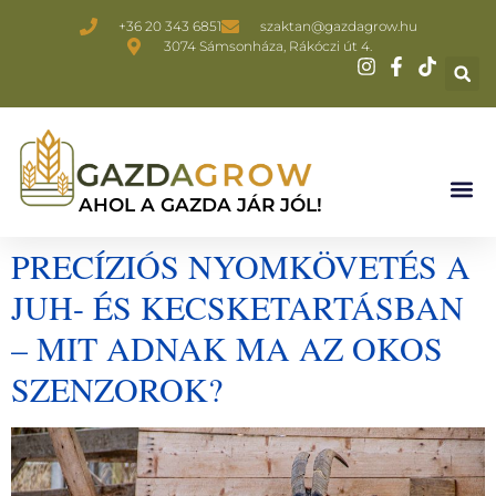
+36 20 343 6851
szaktan@gazdagrow.hu
3074 Sámsonháza, Rákóczi út 4.
AHOL A GAZDA JÁR JÓL!
PRECÍZIÓS NYOMKÖVETÉS A
JUH- ÉS KECSKETARTÁSBAN
– MIT ADNAK MA AZ OKOS
SZENZOROK?