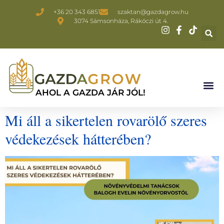
+36 20 343 6851
szaktan@gazdagrow.hu
3074 Sámsonháza, Rákóczi út 4.
AHOL A GAZDA JÁR JÓL!
Mi áll a sikertelen rovarölő szeres
védekezések hátterében?