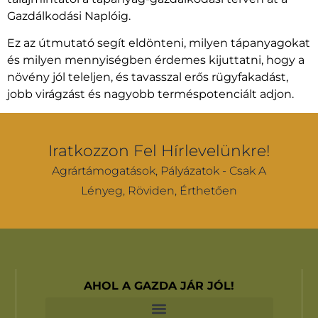
Gazdálkodási Naplóig.
Ez az útmutató segít eldönteni, milyen tápanyagokat
és milyen mennyiségben érdemes kijuttatni, hogy a
növény jól teleljen, és tavasszal erős rügyfakadást,
jobb virágzást és nagyobb terméspotenciált adjon.
Iratkozzon Fel Hírlevelünkre!
Agrártámogatások, Pályázatok - Csak A
Lényeg, Röviden, Érthetően
AHOL A GAZDA JÁR JÓL!