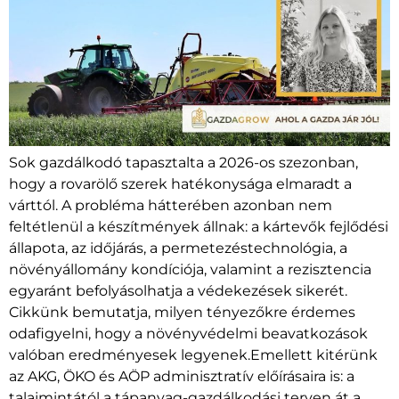
Sok gazdálkodó tapasztalta a 2026-os szezonban,
hogy a rovarölő szerek hatékonysága elmaradt a
várttól. A probléma hátterében azonban nem
feltétlenül a készítmények állnak: a kártevők fejlődési
állapota, az időjárás, a permetezéstechnológia, a
növényállomány kondíciója, valamint a rezisztencia
egyaránt befolyásolhatja a védekezések sikerét.
Cikkünk bemutatja, milyen tényezőkre érdemes
odafigyelni, hogy a növényvédelmi beavatkozások
valóban eredményesek legyenek.Emellett kitérünk
az AKG, ÖKO és AÖP adminisztratív előírásaira is: a
talajmintától a tápanyag-gazdálkodási terven át a