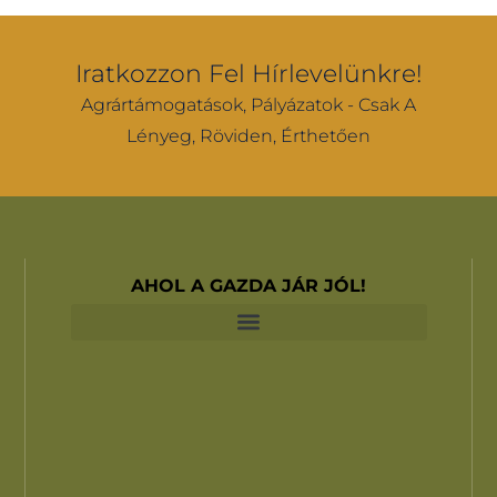
Iratkozzon Fel Hírlevelünkre!
Agrártámogatások, Pályázatok - Csak A
Lényeg, Röviden, Érthetően
AHOL A GAZDA JÁR JÓL!