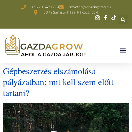
+36 20 343 6851
szaktan@gazdagrow.hu
3074 Sámsonháza, Rákóczi út 4.
AHOL A GAZDA JÁR JÓL!
Gépbeszerzés elszámolása
pályázatban: mit kell szem előtt
tartani?