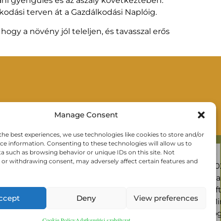
áni gyengülés és az aszály következtében.
lkodási terven át a Gazdálkodási Naplóig.
gy a növény jól teleljen, és tavasszal erős
Manage Consent
the best experiences, we use technologies like cookies to store and/or
ce information. Consenting to these technologies will allow us to
a such as browsing behavior or unique IDs on this site. Not
©
Növényvédelmi szakirányítás:
or withdrawing consent, may adversely affect certain features and
20
Balogh Evelin
Ga
06 20 319 2904
Kft
novenyvedelem@gazdagrow.hu
ccept
Deny
View preferences
Mi
jo
Cookie Policy
Adatkezelési szabályzat