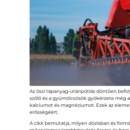
Az őszi tápanyag-utánpótlás döntően befoly
szőlő és a gyümölcsösök gyökérzete még akt
kalciumot és magnéziumot. Ezek az elemek fe
erősségéért.
A cikk bemutatja, milyen dózisban és formá