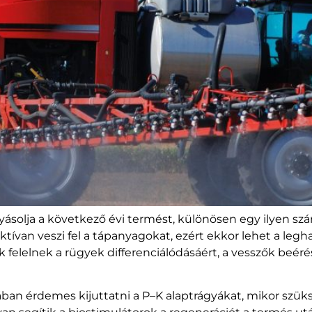
ásolja a következő évi termést, különösen egy ilyen szá
ívan veszi fel a tápanyagokat, ezért ekkor lehet a legha
lelnek a rügyek differenciálódásáért, a vesszők beéréséé
ban érdemes kijuttatni a P–K alaptrágyákat, mikor szüks