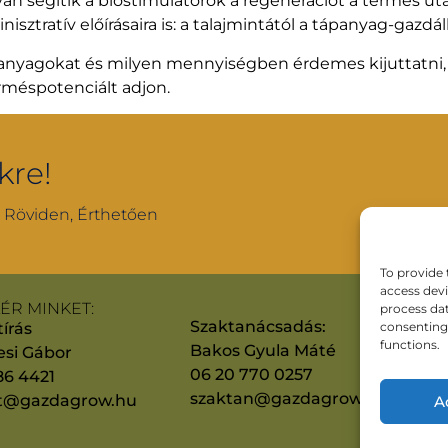
n segítik a biostimulátorok a regenerációt a termés ut
sztratív előírásaira is: a talajmintától a tápanyag-gazdá
anyagokat és milyen mennyiségben érdemes kijuttatni, ho
rméspotenciált adjon.
kre!
, Röviden, Érthetően
To provide 
access devi
ELÉR MINKET:
process dat
Szaktanácsadás:
írás
consenting 
functions.
Bakos Gyula Máté
esi Gábor
06 20 770 0257
86 4421
szaktan@gazdagrow.hu
at@gazdagrow.hu
A