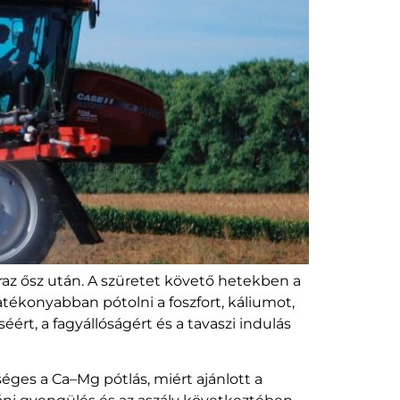
raz ősz után. A szüretet követő hetekben a
tékonyabban pótolni a foszfort, káliumot,
rt, a fagyállóságért és a tavaszi indulás
éges a Ca–Mg pótlás, miért ajánlott a