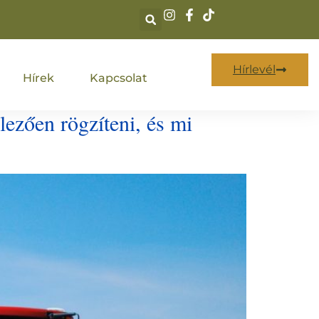
Hírlevél
Hírek
Kapcsolat
lezően rögzíteni, és mi