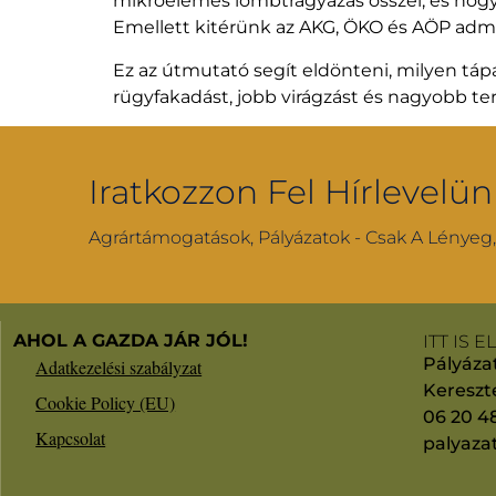
mikroelemes lombtrágyázás ősszel, és hogya
Emellett kitérünk az AKG, ÖKO és AÖP admini
Ez az útmutató segít eldönteni, milyen táp
rügyfakadást, jobb virágzást és nagyobb te
Iratkozzon Fel Hírlevelün
Agrártámogatások, Pályázatok - Csak A Lényeg
AHOL A GAZDA JÁR JÓL!
ITT IS 
Pályázat
Adatkezelési szabályzat
Kereszt
Cookie Policy (EU)
06 20 4
Kapcsolat
palyaz