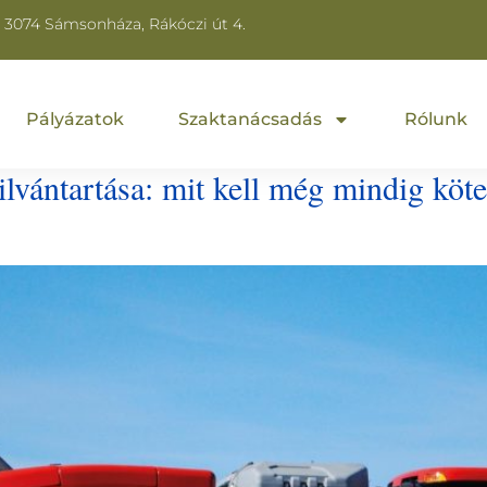
3074 Sámsonháza, Rákóczi út 4.
Pályázatok
Szaktanácsadás
Rólunk
vántartása: mit kell még mindig köte