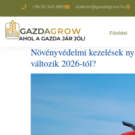
+36 20 343 6851
szaktan@gazdagrow.hu
Főoldal
AHOL A GAZDA JÁR JÓL!
Növényvédelmi kezelések nyil
változik 2026-tól?