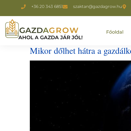
+36 20 343 6851
szaktan@gazdagrow.hu
Főoldal
AHOL A GAZDA JÁR JÓL!
Mikor dőlhet hátra a gazdál