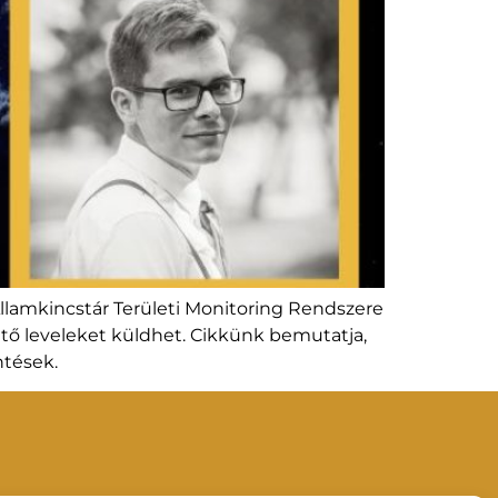
lamkincstár Területi Monitoring Rendszere
tető leveleket küldhet. Cikkünk bemutatja,
ntések.