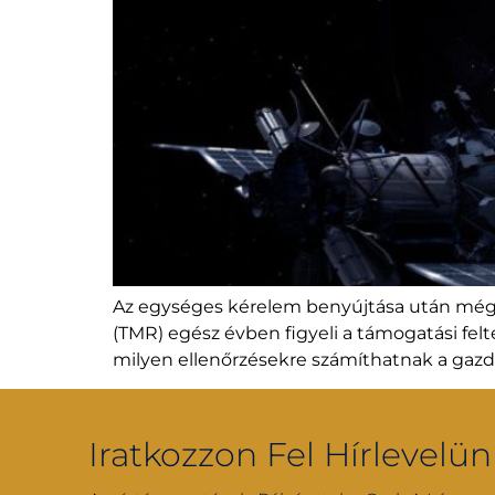
Az egységes kérelem benyújtása után még k
(TMR) egész évben figyeli a támogatási felt
milyen ellenőrzésekre számíthatnak a gaz
Iratkozzon Fel Hírlevelün