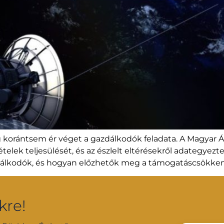
orántsem ér véget a gazdálkodók feladata. A Magyar Ál
ételek teljesülését, és az észlelt eltérésekről adategyez
dálkodók, és hogyan előzhetők meg a támogatáscsökke
kre!