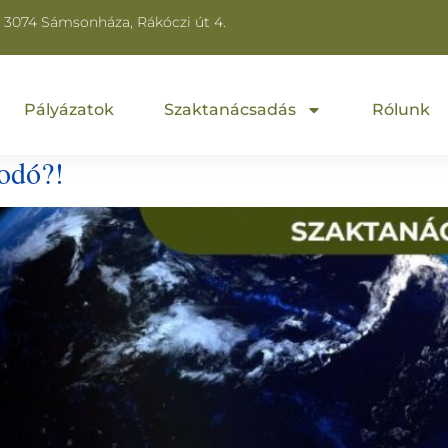
3074 Sámsonháza, Rákóczi út 4.
Pályázatok
Szaktanácsadás
Rólunk
kodó?!