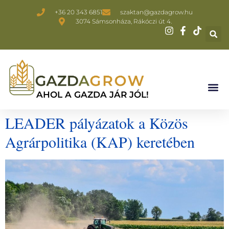
+36 20 343 6851
szaktan@gazdagrow.hu
3074 Sámsonháza, Rákóczi út 4.
AHOL A GAZDA JÁR JÓL!
LEADER pályázatok a Közös
Agrárpolitika (KAP) keretében