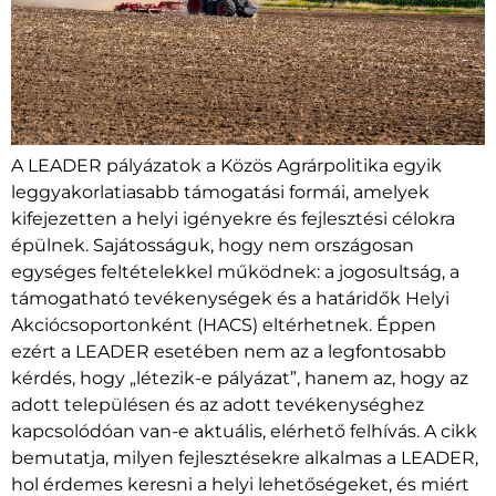
A LEADER pályázatok a Közös Agrárpolitika egyik
leggyakorlatiasabb támogatási formái, amelyek
kifejezetten a helyi igényekre és fejlesztési célokra
épülnek. Sajátosságuk, hogy nem országosan
egységes feltételekkel működnek: a jogosultság, a
támogatható tevékenységek és a határidők Helyi
Akciócsoportonként (HACS) eltérhetnek. Éppen
ezért a LEADER esetében nem az a legfontosabb
kérdés, hogy „létezik-e pályázat”, hanem az, hogy az
adott településen és az adott tevékenységhez
kapcsolódóan van-e aktuális, elérhető felhívás. A cikk
bemutatja, milyen fejlesztésekre alkalmas a LEADER,
hol érdemes keresni a helyi lehetőségeket, és miért