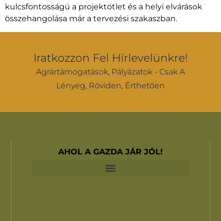
kulcsfontosságú a projektötlet és a helyi elvárások
összehangolása már a tervezési szakaszban.
Iratkozzon Fel Hírlevelünkre!
Agrártámogatások, Pályázatok - Csak A
Lényeg, Röviden, Érthetően
AHOL A GAZDA JÁR JÓL!