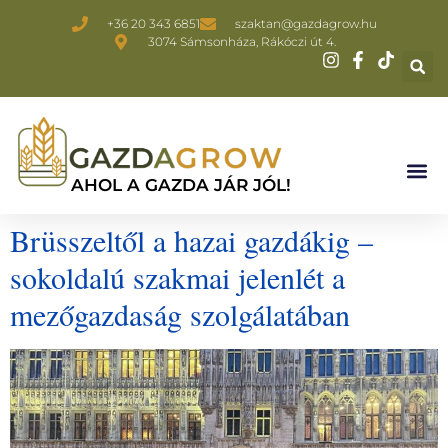
+36 20 343 6851
szaktan@gazdagrow.hu
3074 Sámsonháza, Rákóczi út 4.
AHOL A GAZDA JÁR JÓL!
Brüsszeltől a hazai gazdákig –
sokoldalú szakmai jelenlét a
mezőgazdaság szolgálatában