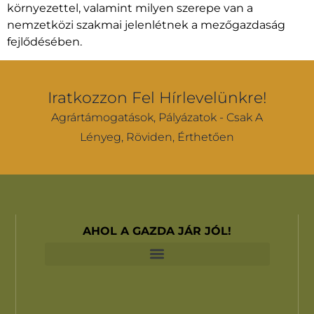
környezettel, valamint milyen szerepe van a
nemzetközi szakmai jelenlétnek a mezőgazdaság
fejlődésében.
Iratkozzon Fel Hírlevelünkre!
Agrártámogatások, Pályázatok - Csak A
Lényeg, Röviden, Érthetően
AHOL A GAZDA JÁR JÓL!