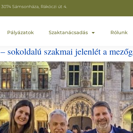
3074 Sámsonháza, Rákóczi út 4.
Pályázatok
Szaktanácsadás
Rólunk
 – sokoldalú szakmai jelenlét a mező