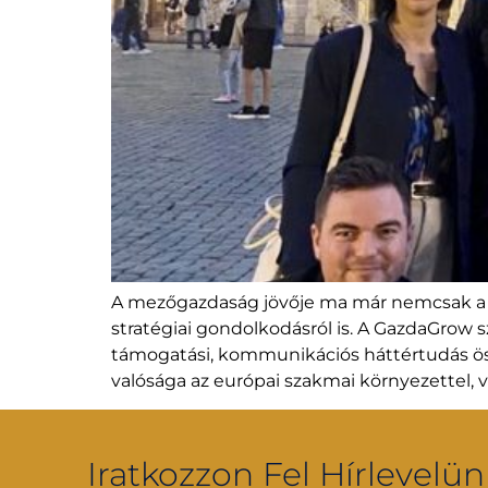
A mezőgazdaság jövője ma már nemcsak a t
stratégiai gondolkodásról is. A GazdaGrow s
támogatási, kommunikációs háttértudás öss
valósága az európai szakmai környezettel,
Iratkozzon Fel Hírlevelün