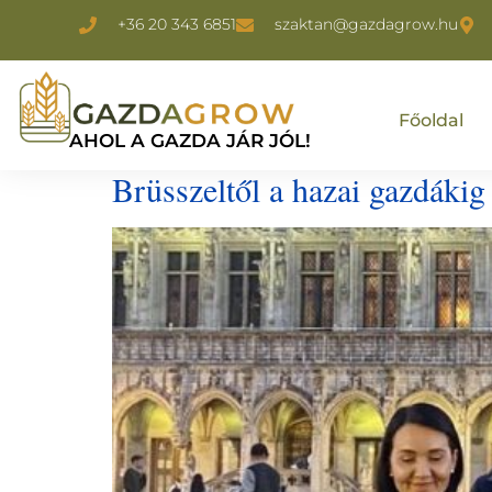
+36 20 343 6851
szaktan@gazdagrow.hu
Főoldal
AHOL A GAZDA JÁR JÓL!
Brüsszeltől a hazai gazdákig