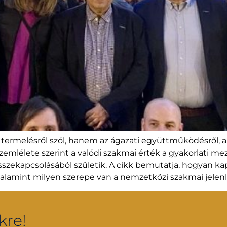
ermelésről szól, hanem az ágazati együttműködésről, a
zemlélete szerint a valódi szakmai érték a gyakorlati me
zekapcsolásából születik. A cikk bemutatja, hogyan ka
 valamint milyen szerepe van a nemzetközi szakmai jele
kre!