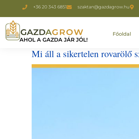
+36 20 343 6851
szaktan@gazdagrow.hu
Főoldal
AHOL A GAZDA JÁR JÓL!
Mi áll a sikertelen rovarölő