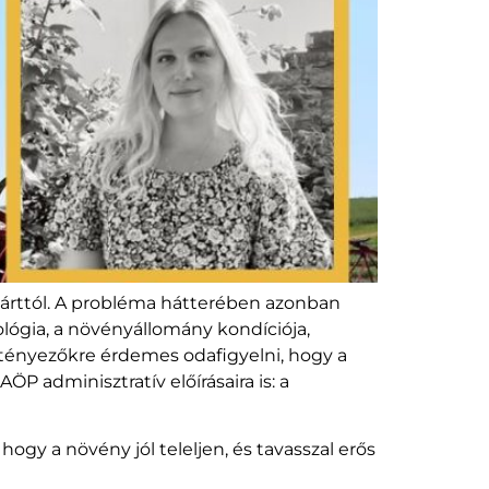
várttól. A probléma hátterében azonban
ológia, a növényállomány kondíciója,
 tényezőkre érdemes odafigyelni, hogy a
adminisztratív előírásaira is: a
gy a növény jól teleljen, és tavasszal erős