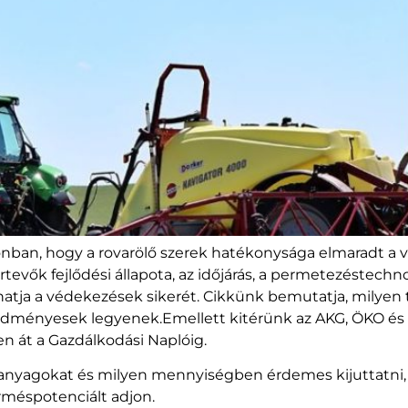
onban, hogy a rovarölő szerek hatékonysága elmaradt a 
rtevők fejlődési állapota, az időjárás, a permetezéstechn
lhatja a védekezések sikerét. Cikkünk bemutatja, milyen
ényesek legyenek.Emellett kitérünk az AKG, ÖKO és AÖP 
en át a Gazdálkodási Naplóig.
anyagokat és milyen mennyiségben érdemes kijuttatni, ho
rméspotenciált adjon.