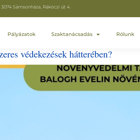
3074 Sámsonháza, Rákóczi út 4.
Pályázatok
Szaktanácsadás
Rólunk
 szeres védekezések hátterében?