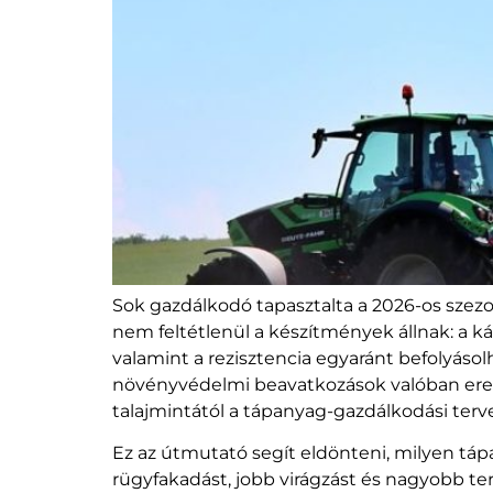
Sok gazdálkodó tapasztalta a 2026-os szez
nem feltétlenül a készítmények állnak: a ká
valamint a rezisztencia egyaránt befolyáso
növényvédelmi beavatkozások valóban eredm
talajmintától a tápanyag-gazdálkodási terv
Ez az útmutató segít eldönteni, milyen táp
rügyfakadást, jobb virágzást és nagyobb te