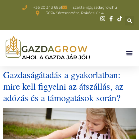
+36 20 343 6851
szaktan@gazdagrow.hu
3074 Sámsonháza, Rákóczi út 4.
AHOL A GAZDA JÁR JÓL!
Gazdaságátadás a gyakorlatban:
mire kell figyelni az átszállás, az
adózás és a támogatások során?