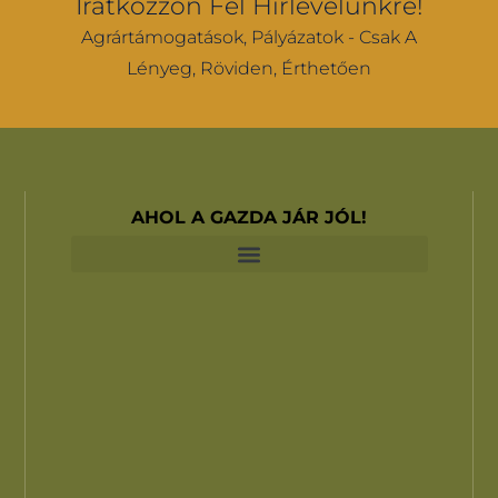
Iratkozzon Fel Hírlevelünkre!
Agrártámogatások, Pályázatok - Csak A
Lényeg, Röviden, Érthetően
AHOL A GAZDA JÁR JÓL!