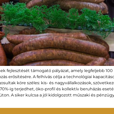
k fejlesztését támogató pályázat, amely legfeljebb 100 m
ozás erősítésére. A felhívás célja a technológiai kapacit
jogosultak köre széles: kis- és nagyvállalkozások, szövetk
70%-ig terjedhet, öko-profil és kollektív beruházás eset
 úton. A siker kulcsa a jól kidolgozott műszaki és pénzügyi