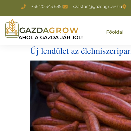
+36 20 343 6851
szaktan@gazdagrow.hu
Főoldal
AHOL A GAZDA JÁR JÓL!
Új lendület az élelmiszeripa