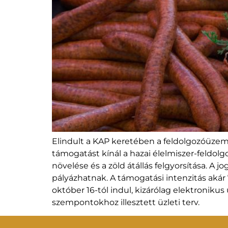
Elindult a KAP keretében a feldolgozóüzeme
támogatást kínál a hazai élelmiszer-feldolg
növelése és a zöld átállás felgyorsítása. A 
pályázhatnak. A támogatási intenzitás akár 
október 16-tól indul, kizárólag elektronikus
szempontokhoz illesztett üzleti terv.