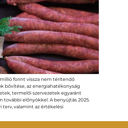
illió forint vissza nem térítendő
ások bővítése, az energiahatékonyság
ezetek, termelői szervezetek egyaránt
én további előnyökkel. A benyújtás 2025.
 terv, valamint az értékelési