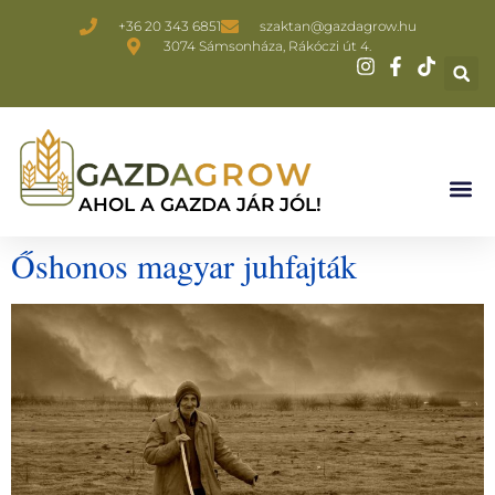
+36 20 343 6851
szaktan@gazdagrow.hu
3074 Sámsonháza, Rákóczi út 4.
AHOL A GAZDA JÁR JÓL!
Őshonos magyar juhfajták