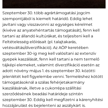
Szeptember 30. több agrártámogatási jogcím
szempontjából is kiemelt határidő. Eddig lehet
javítani vagy visszavonni az egységes kérelmet
(kivéve az anyatehéntartás támogatását), fenn kell
tartani az állandó kultúrákat, és teljesíteni kell a
Feltételesség előírásait (pl. talajtakarás,
vetésváltás/diverzifikáció). Az AÖP keretében
szeptember 30-ig meg kell valósítani az extenzív
gyepek kaszálását, fenn kell tartani a nem termelő
tájképi elemeket, valamint diverzifikáció esetén az
adott növény május 1. és szeptember 30. közötti
jelenlétét kell figyelembe venni. Termeléshez kötött
támogatásoknál a szálas fehérjetakarmány
kaszálásának, illetve a cukorrépa szállítási
szerződésének beadási határideje szintén
szeptember 30. Eddig kell megfizetni a kárenyhítési
hozzájárulást és bejelenteni az aszálykárt is.