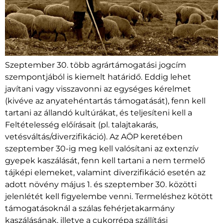
Szeptember 30. több agrártámogatási jogcím
szempontjából is kiemelt határidő. Eddig lehet
javítani vagy visszavonni az egységes kérelmet
(kivéve az anyatehéntartás támogatását), fenn kell
tartani az állandó kultúrákat, és teljesíteni kell a
Feltételesség előírásait (pl. talajtakarás,
vetésváltás/diverzifikáció). Az AÖP keretében
szeptember 30-ig meg kell valósítani az extenzív
gyepek kaszálását, fenn kell tartani a nem termelő
tájképi elemeket, valamint diverzifikáció esetén az
adott növény május 1. és szeptember 30. közötti
jelenlétét kell figyelembe venni. Termeléshez kötött
támogatásoknál a szálas fehérjetakarmány
kaszálásának, illetve a cukorrépa szállítási