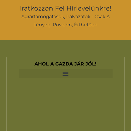
Iratkozzon Fel Hírlevelünkre!
Agrártámogatások, Pályázatok - Csak A
Lényeg, Röviden, Érthetően
AHOL A GAZDA JÁR JÓL!