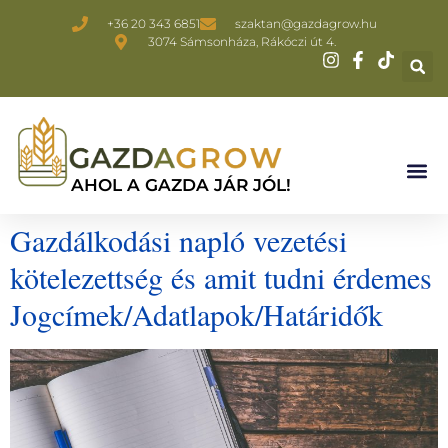
+36 20 343 6851
szaktan@gazdagrow.hu
3074 Sámsonháza, Rákóczi út 4.
AHOL A GAZDA JÁR JÓL!
Gazdálkodási napló vezetési
kötelezettség és amit tudni érdemes
Jogcímek/Adatlapok/Határidők