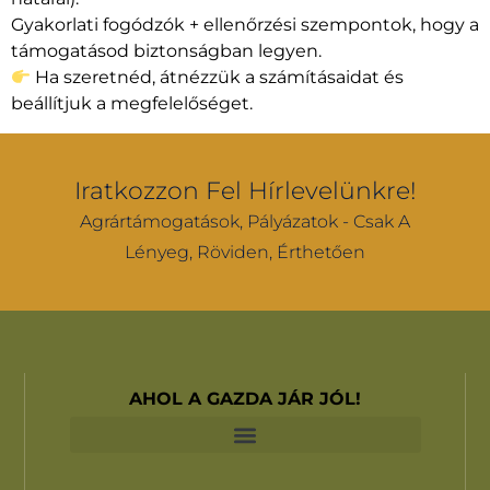
Gyakorlati fogódzók + ellenőrzési szempontok, hogy a
támogatásod biztonságban legyen.
Ha szeretnéd, átnézzük a számításaidat és
beállítjuk a megfelelőséget.
Iratkozzon Fel Hírlevelünkre!
Agrártámogatások, Pályázatok - Csak A
Lényeg, Röviden, Érthetően
AHOL A GAZDA JÁR JÓL!