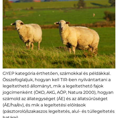
GYEP kategória érthetően, számokkal és példákkal.
Összefoglaljuk, hogyan kell TIR-ben nyilvántartani a
legeltethető állományt, mik a legeltethető fajok
jogcímenként (ÖKO, AKG, AÖP, Natura 2000), hogyan
számold az állategységet (ÁE) és az állatsűrűséget
(ÁE/ha/év), és mik a legeltetési előírások
(pásztoroló/szakaszos legeltetés, alul- és túllegeltetés
határai).