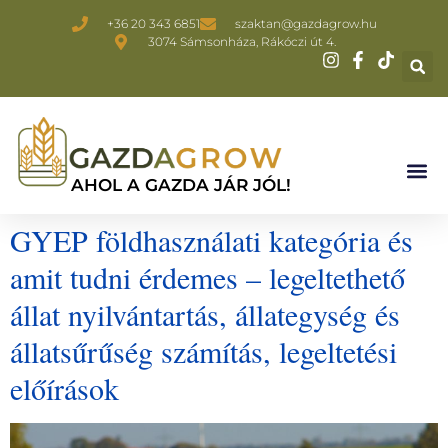
+36 20 343 6851
szaktan@gazdagrow.hu
3074 Sámsonháza, Rákóczi út 4.
AHOL A GAZDA JÁR JÓL!
GYEP földhasználati kategória és
amit tudni érdemes – legeltethető
állat nyilvántartás, állategység és
állatsűrűség számítás, legeltetési
előírások