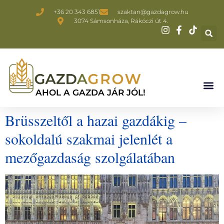
+36 20 343 6851
szaktan@gazdagrow.hu
3074 Sámsonháza, Rákóczi út 4.
AHOL A GAZDA JÁR JÓL!
Brüsszeltől a hazai gazdákig –
sokoldalú szakmai jelenlét a
mezőgazdaság szolgálatában