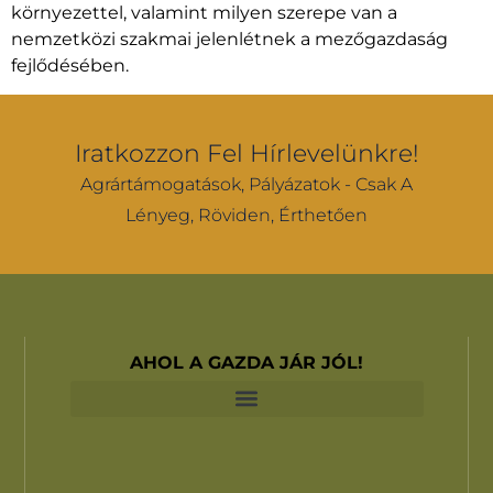
környezettel, valamint milyen szerepe van a
nemzetközi szakmai jelenlétnek a mezőgazdaság
fejlődésében.
Iratkozzon Fel Hírlevelünkre!
Agrártámogatások, Pályázatok - Csak A
Lényeg, Röviden, Érthetően
AHOL A GAZDA JÁR JÓL!