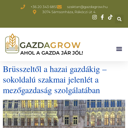
+36 20 343 6851
szaktan@gazdagrow.hu
3074 Sámsonháza, Rákóczi út 4.
AHOL A GAZDA JÁR JÓL!
Brüsszeltől a hazai gazdákig –
sokoldalú szakmai jelenlét a
mezőgazdaság szolgálatában