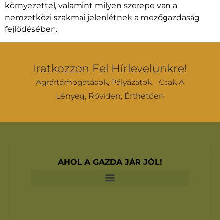
környezettel, valamint milyen szerepe van a
nemzetközi szakmai jelenlétnek a mezőgazdaság
fejlődésében.
Iratkozzon Fel Hírlevelünkre!
Agrártámogatások, Pályázatok - Csak A
Lényeg, Röviden, Érthetően
AHOL A GAZDA JÁR JÓL!