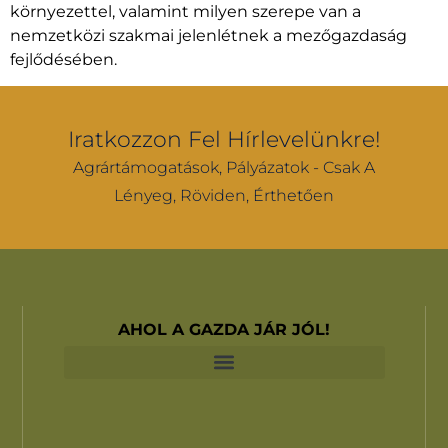
környezettel, valamint milyen szerepe van a
nemzetközi szakmai jelenlétnek a mezőgazdaság
fejlődésében.
Iratkozzon Fel Hírlevelünkre!
Agrártámogatások, Pályázatok - Csak A
Lényeg, Röviden, Érthetően
AHOL A GAZDA JÁR JÓL!