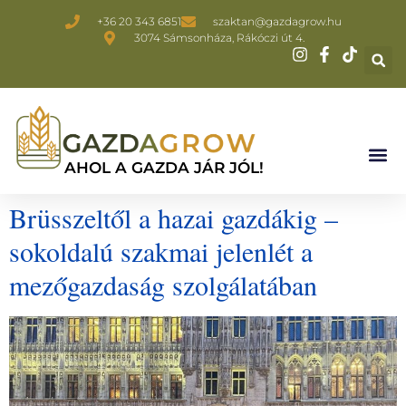
+36 20 343 6851
szaktan@gazdagrow.hu
3074 Sámsonháza, Rákóczi út 4.
AHOL A GAZDA JÁR JÓL!
Brüsszeltől a hazai gazdákig –
sokoldalú szakmai jelenlét a
mezőgazdaság szolgálatában