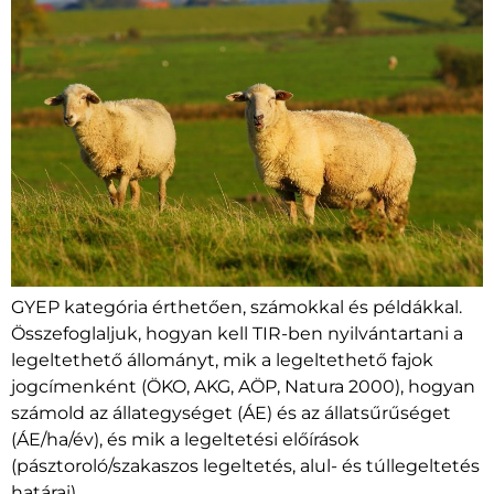
GYEP kategória érthetően, számokkal és példákkal.
Összefoglaljuk, hogyan kell TIR-ben nyilvántartani a
legeltethető állományt, mik a legeltethető fajok
jogcímenként (ÖKO, AKG, AÖP, Natura 2000), hogyan
számold az állategységet (ÁE) és az állatsűrűséget
(ÁE/ha/év), és mik a legeltetési előírások
(pásztoroló/szakaszos legeltetés, alul- és túllegeltetés
határai).