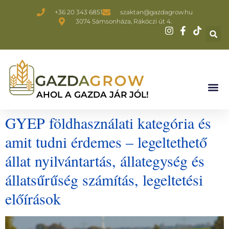
+36 20 343 6851
szaktan@gazdagrow.hu
3074 Sámsonháza, Rákóczi út 4.
AHOL A GAZDA JÁR JÓL!
GYEP földhasználati kategória és
amit tudni érdemes – legeltethető
állat nyilvántartás, állategység és
állatsűrűség számítás, legeltetési
előírások