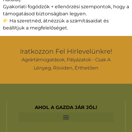
Gyakorlati fogódzók + ellenőrzési szempontok, hogy a
támogatásod biztonságban legyen.
Ha szeretnéd, átnézzük a számításaidat és
beállítjuk a megfelelőséget.
Iratkozzon Fel Hírlevelünkre!
Agrártámogatások, Pályázatok - Csak A
Lényeg, Röviden, Érthetően
AHOL A GAZDA JÁR JÓL!