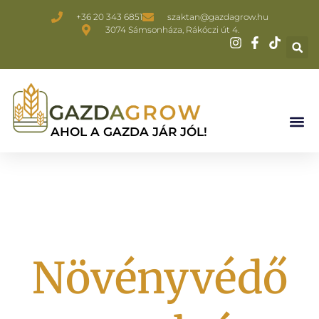
+36 20 343 6851
szaktan@gazdagrow.hu
3074 Sámsonháza, Rákóczi út 4.
AHOL A GAZDA JÁR JÓL!
Növényvédő