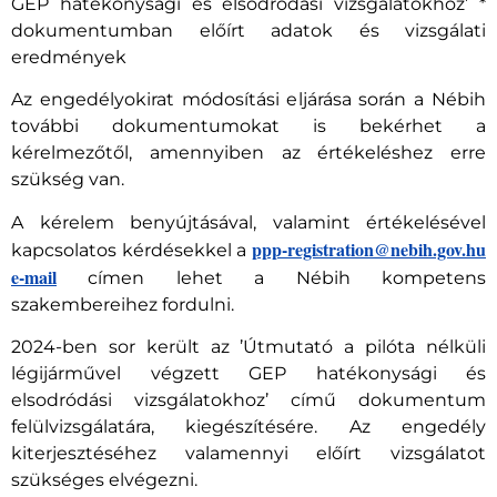
GEP hatékonysági és elsodródási vizsgálatokhoz’ *
dokumentumban előírt adatok és vizsgálati
eredmények
Az engedélyokirat módosítási eljárása során a Nébih
további dokumentumokat is bekérhet a
kérelmezőtől, amennyiben az értékeléshez erre
szükség van.
A kérelem benyújtásával, valamint értékelésével
ppp-registration@nebih.gov.hu
kapcsolatos kérdésekkel a
e-mail
címen lehet a Nébih kompetens
szakembereihez fordulni.
2024-ben sor került az ’Útmutató a pilóta nélküli
légijárművel végzett GEP hatékonysági és
elsodródási vizsgálatokhoz’ című dokumentum
felülvizsgálatára, kiegészítésére. Az engedély
kiterjesztéséhez valamennyi előírt vizsgálatot
szükséges elvégezni.