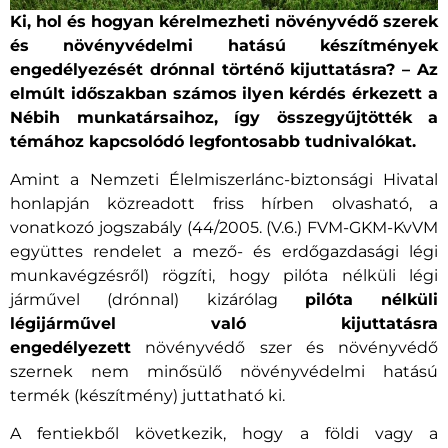
Ki, hol és hogyan kérelmezheti növényvédő szerek
és növényvédelmi hatású készítmények
engedélyezését drónnal történő kijuttatásra? – Az
elmúlt időszakban számos ilyen kérdés érkezett a
Nébih munkatársaihoz, így összegyűjtötték a
témához kapcsolódó legfontosabb tudnivalókat.
Amint a Nemzeti Élelmiszerlánc-biztonsági Hivatal
honlapján közreadott friss hírben olvasható, a
vonatkozó jogszabály (44/2005. (V.6.) FVM-GKM-KvVM
együttes rendelet a mező- és erdőgazdasági légi
munkavégzésről) rögzíti, hogy pilóta nélküli légi
járművel (drónnal) kizárólag
pilóta nélküli
légijárművel való kijuttatásra
engedélyezett
növényvédő szer és növényvédő
szernek nem minősülő növényvédelmi hatású
termék (készítmény) juttatható ki.
A fentiekből következik, hogy a földi vagy a