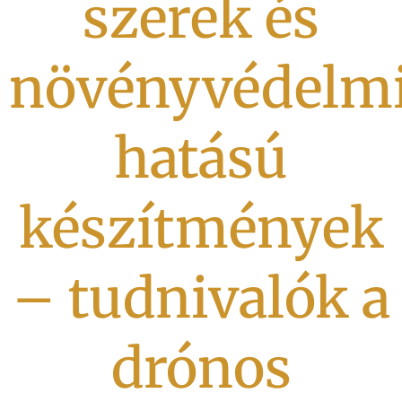
szerek és
növényvédelm
hatású
készítmények
– tudnivalók a
drónos