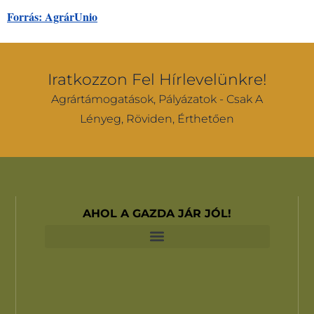
Forrás: AgrárUnio
Iratkozzon Fel Hírlevelünkre!
Agrártámogatások, Pályázatok - Csak A
Lényeg, Röviden, Érthetően
AHOL A GAZDA JÁR JÓL!