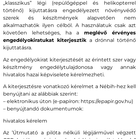
„klasszikus” légi (repülőgéppel és helikopterrel
történő) kijuttatásra engedélyezett növényvédő
szerek és készítmények alapvetően nem
alkalmazhatók ilyen célból. A használatuk csak azt
követően lehetséges, ha a
meglévő érvényes
engedélyokiratukat kiterjesztik
a drónnal történő
kijuttatásra.
Az engedélyokirat kiterjesztését az érintett szer vagy
készítmény engedélytulajdonosa vagy annak
hivatalos hazai képviselete kérelmezheti.
A kiterjesztésre vonatkozó kérelmet a Nébih-hez kell
benyújtani az alábbiak szerint:
– elektronikus úton (e-papíron: https://epapir.gov.hu)
– benyújtandó dokumentumok:
hivatalos kérelem
Az ’Útmutató a pilóta nélküli légijárművel végzett